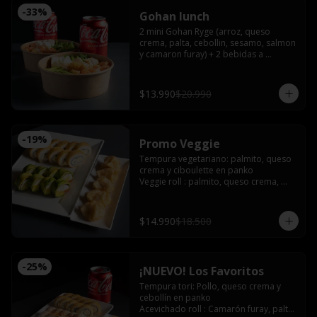
-
33
%
Gohan lunch
2 mini Gohan Ryge (arroz, queso 
crema, palta, cebollin, sesamo, salmon 
y camaron furay) + 2 bebidas a 
eleccion. Disponible de 12:00 a 15:00
$13.990
$20.990
-
19
%
Promo Veggie
Tempura vegetariano: palmito, queso 
crema y ciboulette en panko

Veggie roll : palmito, queso crema, 
palta, pimentón furay, envuelto en 
palta sin arroz

Gyozas de champiñón queso
$14.990
$18.500
-
25
%
¡NUEVO! Los Favoritos
Tempura tori: Pollo, queso crema y 
cebollín en panko

Acevichado roll : Camarón furay, palta, 