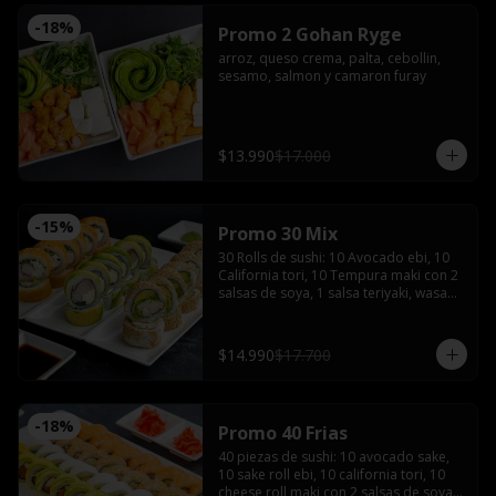
-
18
%
Promo 2 Gohan Ryge
arroz, queso crema, palta, cebollin, 
sesamo, salmon y camaron furay
$13.990
$17.000
-
15
%
Promo 30 Mix
30 Rolls de sushi: 10 Avocado ebi, 10 
California tori, 10 Tempura maki con 2 
salsas de soya, 1 salsa teriyaki, wasabi, 
jengibre y 2 palitos
$14.990
$17.700
-
18
%
Promo 40 Frias
40 piezas de sushi: 10 avocado sake, 
10 sake roll ebi, 10 california tori, 10 
cheese roll maki con 2 salsas de soya, 