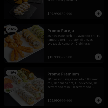
acevichada y shishimi

Nikkei roll: Camarón furay y palta, 
coronado con ceviche de camarón y 
salmón con salsa acevichada.

$29.990
$32.990
Acevichado tako: Pulpo furay, palta 
envuelto en salmón y salsa acevichada

Empanadas de camarón queso 

2 latas de bebida (coca, sprite o fanta)
-
16
%
Promo Pareja
30 piezas de sushi: 10 avocado ebi, 10 
tempura tori, 1 porción (5 piezas) 
gyozas de camarón, 5 ebi furay
$18.990
$22.500
-
10
%
Promo Premium
70 piezas : 8 ryge avocado, 10 kraken 
roll, 10 banana hot, 10 cevichero, 10 
acevichado tako, 10 acevichado 
maguro, 4 cortes de sashimi de 
salmón, 4 atún, 4 pulpo con 5 salsas 
de soya, 3 salsas teriyaki 5 palitos, 2 
$52.990
$59.100
wasabi y 2 jengibre