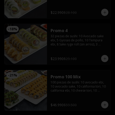
de soya, 1 salsa teriyaki, wasabi y 
jengibre
$22.990
$28.100
-
18
%
Promo 4
32 piezas de sushi: 10 Avocado sake 
ebi, 5 Gyosas de pollo, 10 Tempura 
ebi, 8 Sake ryge roll (sin arroz), 3 
palitos, 2 salsas de soya, 2 salsas 
teriyaki, wasabi, jengibre y bebida de 
1.5 Litros
$23.990
$29.100
-
21
%
Promo 100 Mix
100 piezas de sushi: 10 avocado ebi, 
10 avocado sake, 10 california tori, 10 
california ebi, 10 cheese tori, 10 
hosomaki maki, 20 tempura maki, 10 
tempura tori, 10 tempura ebi con 5 
palitos, 6 salsas de soya, 4 salsas 
$46.990
$59.500
teriyaki,2 wasabi y 2 jengibres