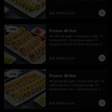
2 salsas teriyaki, wasabi, jengibre y 3 
palitos
$20.990
$25.500
-
18
%
Promo 40 Hot
40 rolls de sushi: 10 tempura maki, 10 
tempura tori, 10 tempura sake, 10 
tempura ebi con 2 salsas de soyas, 2 
salsa teriyaki, 3 palitos, wasabi, 
jengibre
$20.990
$25.600
-
13
%
Promo 40 Mix
40 piezas de sushi: 10 avocado ebi, 10 
california tori, 10 tempura maki, 10 
tempura tori con 2 salsas de soya, 2 
salsas teriyaki, wasabi, jengibre y 3 
palitos
$20.990
$24.200