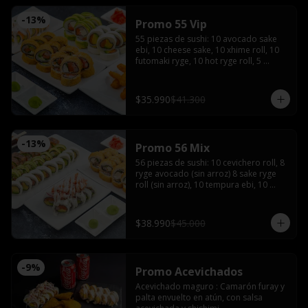
-
13
%
Promo 55 Vip
55 piezas de sushi: 10 avocado sake 
ebi, 10 cheese sake, 10 xhime roll, 10 
futomaki ryge, 10 hot ryge roll, 5 
camarones furay con 3 salsas de soya, 
3 salsas teriyaki, 4 palitos, wasabi y 
jengibre
$35.990
$41.300
-
13
%
Promo 56 Mix
56 piezas de sushi: 10 cevichero roll, 8 
ryge avocado (sin arroz) 8 sake ryge 
roll (sin arroz), 10 tempura ebi, 10 
tempura tori, 10 cheese sake roll con 4 
palitos, 4 salsas de soya, 2 salsas 
teriyaki, wasabi y jengibre
$38.990
$45.000
-
9
%
Promo Acevichados
Acevichado maguro : Camarón furay y 
palta envuelto en atún, con salsa 