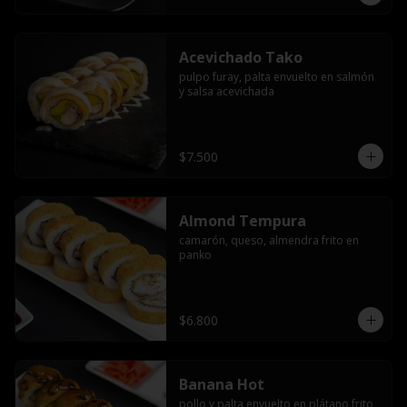
Acevichado Tako
pulpo furay, palta envuelto en salmón 
y salsa acevichada
$7.500
Almond Tempura
camarón, queso, almendra frito en 
panko
$6.800
Banana Hot
pollo y palta envuelto en plátano frito 