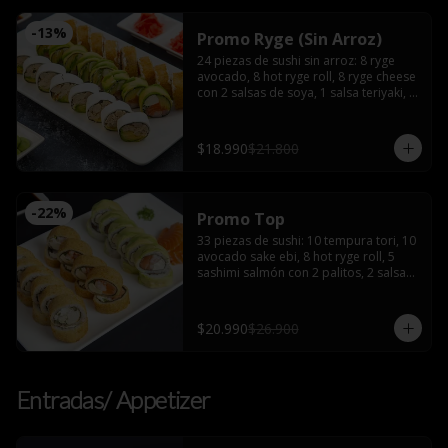
-
13
%
Promo Ryge (Sin Arroz)
24 piezas de sushi sin arroz: 8 ryge 
avocado, 8 hot ryge roll, 8 ryge cheese 
con 2 salsas de soya, 1 salsa teriyaki, 2 
palitos
$18.990
$21.800
-
22
%
Promo Top
33 piezas de sushi: 10 tempura tori, 10 
avocado sake ebi, 8 hot ryge roll, 5 
sashimi salmón con 2 palitos, 2 salsas 
de soya, 2 salsas teriyaki, wasabi y 
jengibre
$20.990
$26.900
Entradas/ Appetizer