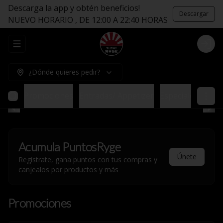
Descarga la app y obtén beneficios!
Descargar
NUEVO HORARIO , DE 12:00 A 22:40 HORAS
Abrir menu de navegación
Logi
¿Dónde quieres pedir?
Promociones
Entradas/ Appetizer
Especiales sin Ar
Acumula
PuntosRyge
Únete
Regístrate, gana puntos con tus compras y
canjealos por productos y más
Promociones