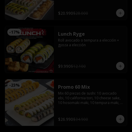
bañado en salsa acevichada coronado 
con shishimi

Avocado sake : Salmón, queso crema y 
$20.990
$28.000
ciboulette envuelto en palta

Gyozas y Bebida a elección
-
17
%
Lunch Ryge
Roll avocado o tempura a elección + 
gyoza a elección
$9.990
$12.100
-
23
%
Promo 60 Mix
Mix 60 piezas de sushi: 10 avocado 
ebi, 10 california tori, 10 cheese sake, 
10 hosomaki maki, 10 tempura maki, 
10 tempura tori con 4 salsas de soya, 2 
salsas teriyaki, jengibre, wasabi, 4 
palitos
$26.990
$34.900