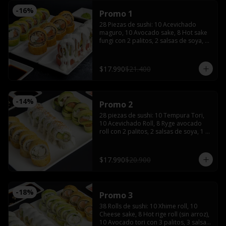
-
16
%
Promo 1
28 Piezas de sushi: 10 Acevichado 
maguro, 10 Avocado sake, 8 Hot sake 
fungi con 2 palitos, 2 salsas de soya, 1 
salsa teriyaki, wasabi y jengibre.
$17.990
$21.400
-
14
%
Promo 2
28 piezas de sushi: 10 Tempura Tori, 
10 Acevichado Roll, 8 Ryge avocado 
roll con 2 palitos, 2 salsas de soya, 1 
salsa teriyaki, wasabi y jengibre
$17.990
$20.900
-
18
%
Promo 3
38 Rolls de sushi: 10 Xhime roll, 10 
Cheese sake, 8 Hot rige roll (sin arroz), 
10 Avocado tori con 3 palitos, 3 salsas 