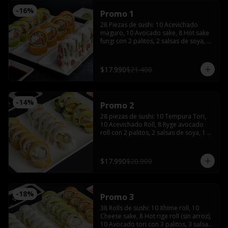
-
16
%
Promo 1
28 Piezas de sushi: 10 Acevichado 
maguro, 10 Avocado sake, 8 Hot sake 
fungi con 2 palitos, 2 salsas de soya, 1 
salsa teriyaki, wasabi y jengibre.
$17.990
$21.400
-
14
%
Promo 2
28 piezas de sushi: 10 Tempura Tori, 
10 Acevichado Roll, 8 Ryge avocado 
roll con 2 palitos, 2 salsas de soya, 1 
salsa teriyaki, wasabi y jengibre
$17.990
$20.900
-
18
%
Promo 3
38 Rolls de sushi: 10 Xhime roll, 10 
Cheese sake, 8 Hot rige roll (sin arroz), 
10 Avocado tori con 3 palitos, 3 salsas 