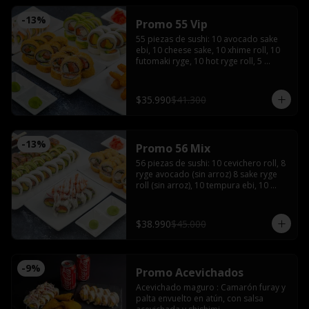
-
13
%
Promo 55 Vip
55 piezas de sushi: 10 avocado sake 
ebi, 10 cheese sake, 10 xhime roll, 10 
futomaki ryge, 10 hot ryge roll, 5 
camarones furay con 3 salsas de soya, 
3 salsas teriyaki, 4 palitos, wasabi y 
jengibre
$35.990
$41.300
-
13
%
Promo 56 Mix
56 piezas de sushi: 10 cevichero roll, 8 
ryge avocado (sin arroz) 8 sake ryge 
roll (sin arroz), 10 tempura ebi, 10 
tempura tori, 10 cheese sake roll con 4 
palitos, 4 salsas de soya, 2 salsas 
teriyaki, wasabi y jengibre
$38.990
$45.000
-
9
%
Promo Acevichados
Acevichado maguro : Camarón furay y 
palta envuelto en atún, con salsa 