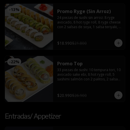
-
13
%
Promo Ryge (Sin Arroz)
24 piezas de sushi sin arroz: 8 ryge 
avocado, 8 hot ryge roll, 8 ryge cheese 
con 2 salsas de soya, 1 salsa teriyaki, 2 
palitos
$18.990
$21.800
-
22
%
Promo Top
33 piezas de sushi: 10 tempura tori, 10 
avocado sake ebi, 8 hot ryge roll, 5 
sashimi salmón con 2 palitos, 2 salsas 
de soya, 2 salsas teriyaki, wasabi y 
jengibre
$20.990
$26.900
Entradas/ Appetizer