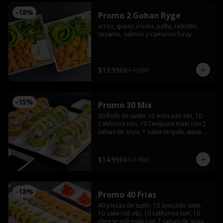
-
18
%
Promo 2 Gohan Ryge
arroz, queso crema, palta, cebollin, 
sesamo, salmon y camaron furay
$13.990
$17.000
-
15
%
Promo 30 Mix
30 Rolls de sushi: 10 Avocado ebi, 10 
California tori, 10 Tempura maki con 2 
salsas de soya, 1 salsa teriyaki, wasabi, 
jengibre y 2 palitos
$14.990
$17.700
-
18
%
Promo 40 Frias
40 piezas de sushi: 10 avocado sake, 
10 sake roll ebi, 10 california tori, 10 
cheese roll maki con 2 salsas de soya, 