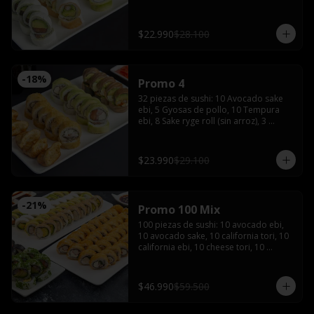
de soya, 1 salsa teriyaki, wasabi y 
jengibre
$22.990
$28.100
-
18
%
Promo 4
32 piezas de sushi: 10 Avocado sake 
ebi, 5 Gyosas de pollo, 10 Tempura 
ebi, 8 Sake ryge roll (sin arroz), 3 
palitos, 2 salsas de soya, 2 salsas 
teriyaki, wasabi, jengibre y bebida de 
1.5 Litros
$23.990
$29.100
-
21
%
Promo 100 Mix
100 piezas de sushi: 10 avocado ebi, 
10 avocado sake, 10 california tori, 10 
california ebi, 10 cheese tori, 10 
hosomaki maki, 20 tempura maki, 10 
tempura tori, 10 tempura ebi con 5 
palitos, 6 salsas de soya, 4 salsas 
$46.990
$59.500
teriyaki,2 wasabi y 2 jengibres