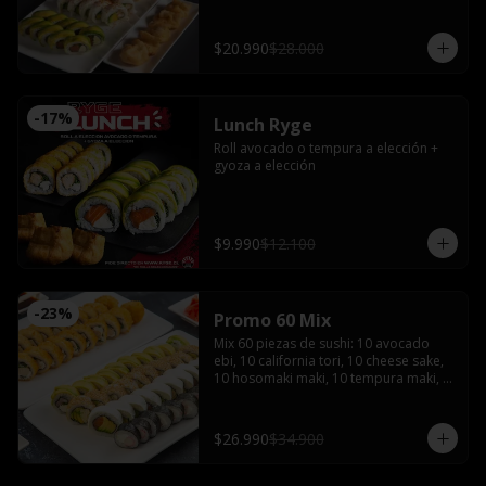
bañado en salsa acevichada coronado 
con shishimi

Avocado sake : Salmón, queso crema y 
$20.990
$28.000
ciboulette envuelto en palta

Gyozas y Bebida a elección
-
17
%
Lunch Ryge
Roll avocado o tempura a elección + 
gyoza a elección
$9.990
$12.100
-
23
%
Promo 60 Mix
Mix 60 piezas de sushi: 10 avocado 
ebi, 10 california tori, 10 cheese sake, 
10 hosomaki maki, 10 tempura maki, 
10 tempura tori con 4 salsas de soya, 2 
salsas teriyaki, jengibre, wasabi, 4 
palitos
$26.990
$34.900