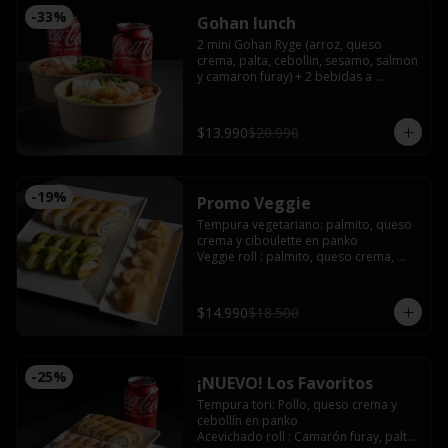
-
33
%
Gohan lunch
2 mini Gohan Ryge (arroz, queso 
crema, palta, cebollin, sesamo, salmon 
y camaron furay) + 2 bebidas a 
eleccion. Disponible de 12:00 a 15:00
$13.990
$20.990
-
19
%
Promo Veggie
Tempura vegetariano: palmito, queso 
crema y ciboulette en panko

Veggie roll : palmito, queso crema, 
palta, pimentón furay, envuelto en 
palta sin arroz

Gyozas de champiñón queso
$14.990
$18.500
-
25
%
¡NUEVO! Los Favoritos
Tempura tori: Pollo, queso crema y 
cebollín en panko

Acevichado roll : Camarón furay, palta, 