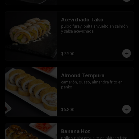
Acevichado Tako
pulpo furay, palta envuelto en salmón 
y salsa acevichada
$7.500
Almond Tempura
camarón, queso, almendra frito en 
panko
$6.800
Banana Hot
pollo y palta envuelto en plátano frito 