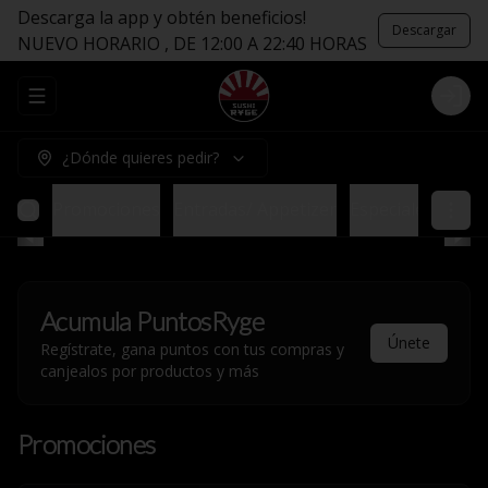
Descarga la app y obtén beneficios!
Descargar
NUEVO HORARIO , DE 12:00 A 22:40 HORAS
Abrir menu de navegación
Logi
¿Dónde quieres pedir?
Promociones
Entradas/ Appetizer
Especiales sin Ar
Acumula
PuntosRyge
Únete
Regístrate, gana puntos con tus compras y
canjealos por productos y más
Promociones