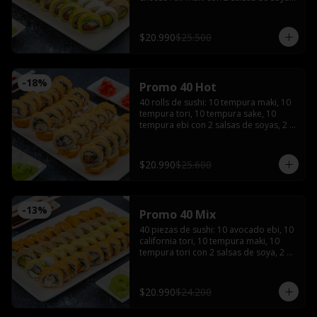
2 salsas teriyaki, wasabi, jengibre y 3 
palitos
$20.990
$25.500
-
18
%
Promo 40 Hot
40 rolls de sushi: 10 tempura maki, 10 
tempura tori, 10 tempura sake, 10 
tempura ebi con 2 salsas de soyas, 2 
salsa teriyaki, 3 palitos, wasabi, 
jengibre
$20.990
$25.600
-
13
%
Promo 40 Mix
40 piezas de sushi: 10 avocado ebi, 10 
california tori, 10 tempura maki, 10 
tempura tori con 2 salsas de soya, 2 
salsas teriyaki, wasabi, jengibre y 3 
palitos
$20.990
$24.200