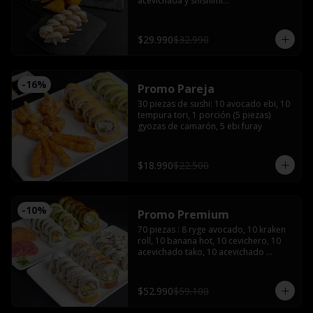
acevichada y shishimi

Nikkei roll: Camarón furay y palta, 
coronado con ceviche de camarón y 
salmón con salsa acevichada.

$29.990
$32.990
Acevichado tako: Pulpo furay, palta 
envuelto en salmón y salsa acevichada

Empanadas de camarón queso 

2 latas de bebida (coca, sprite o fanta)
-
16
%
Promo Pareja
30 piezas de sushi: 10 avocado ebi, 10 
tempura tori, 1 porción (5 piezas) 
gyozas de camarón, 5 ebi furay
$18.990
$22.500
-
10
%
Promo Premium
70 piezas : 8 ryge avocado, 10 kraken 
roll, 10 banana hot, 10 cevichero, 10 
acevichado tako, 10 acevichado 
maguro, 4 cortes de sashimi de 
salmón, 4 atún, 4 pulpo con 5 salsas 
de soya, 3 salsas teriyaki 5 palitos, 2 
$52.990
$59.100
wasabi y 2 jengibre