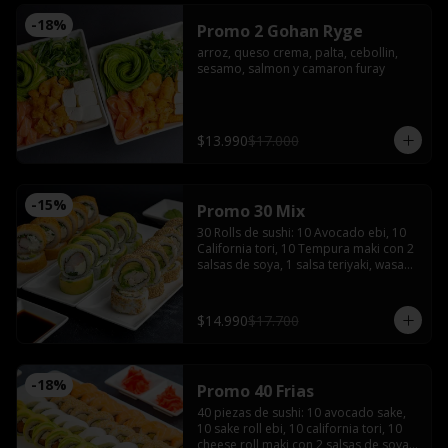
-
18
%
Promo 2 Gohan Ryge
arroz, queso crema, palta, cebollin, 
sesamo, salmon y camaron furay
$13.990
$17.000
-
15
%
Promo 30 Mix
30 Rolls de sushi: 10 Avocado ebi, 10 
California tori, 10 Tempura maki con 2 
salsas de soya, 1 salsa teriyaki, wasabi, 
jengibre y 2 palitos
$14.990
$17.700
-
18
%
Promo 40 Frias
40 piezas de sushi: 10 avocado sake, 
10 sake roll ebi, 10 california tori, 10 
cheese roll maki con 2 salsas de soya, 