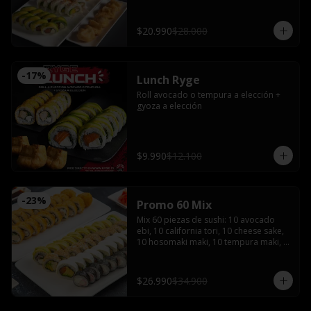
bañado en salsa acevichada coronado 
con shishimi

Avocado sake : Salmón, queso crema y 
$20.990
$28.000
ciboulette envuelto en palta

Gyozas y Bebida a elección
-
17
%
Lunch Ryge
Roll avocado o tempura a elección + 
gyoza a elección
$9.990
$12.100
-
23
%
Promo 60 Mix
Mix 60 piezas de sushi: 10 avocado 
ebi, 10 california tori, 10 cheese sake, 
10 hosomaki maki, 10 tempura maki, 
10 tempura tori con 4 salsas de soya, 2 
salsas teriyaki, jengibre, wasabi, 4 
palitos
$26.990
$34.900