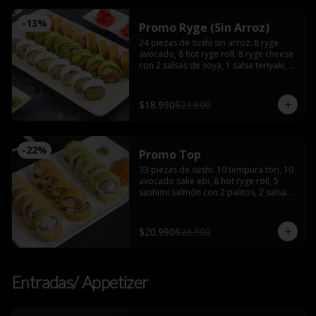
-
13
%
Promo Ryge (Sin Arroz)
24 piezas de sushi sin arroz: 8 ryge 
avocado, 8 hot ryge roll, 8 ryge cheese 
con 2 salsas de soya, 1 salsa teriyaki, 2 
palitos
$18.990
$21.800
-
22
%
Promo Top
33 piezas de sushi: 10 tempura tori, 10 
avocado sake ebi, 8 hot ryge roll, 5 
sashimi salmón con 2 palitos, 2 salsas 
de soya, 2 salsas teriyaki, wasabi y 
jengibre
$20.990
$26.900
Entradas/ Appetizer