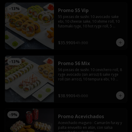
-
13
%
Promo 55 Vip
55 piezas de sushi: 10 avocado sake 
ebi, 10 cheese sake, 10 xhime roll, 10 
futomaki ryge, 10 hot ryge roll, 5 
camarones furay con 3 salsas de soya, 
3 salsas teriyaki, 4 palitos, wasabi y 
jengibre
$35.990
$41.300
-
13
%
Promo 56 Mix
56 piezas de sushi: 10 cevichero roll, 8 
ryge avocado (sin arroz) 8 sake ryge 
roll (sin arroz), 10 tempura ebi, 10 
tempura tori, 10 cheese sake roll con 4 
palitos, 4 salsas de soya, 2 salsas 
teriyaki, wasabi y jengibre
$38.990
$45.000
-
9
%
Promo Acevichados
Acevichado maguro : Camarón furay y 
palta envuelto en atún, con salsa 