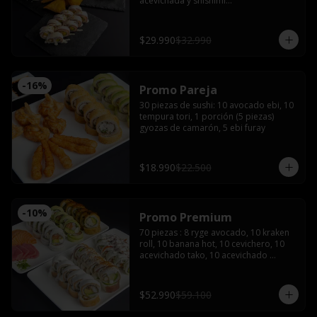
acevichada y shishimi

Nikkei roll: Camarón furay y palta, 
coronado con ceviche de camarón y 
salmón con salsa acevichada.

$29.990
$32.990
Acevichado tako: Pulpo furay, palta 
envuelto en salmón y salsa acevichada

Empanadas de camarón queso 

2 latas de bebida (coca, sprite o fanta)
-
16
%
Promo Pareja
30 piezas de sushi: 10 avocado ebi, 10 
tempura tori, 1 porción (5 piezas) 
gyozas de camarón, 5 ebi furay
$18.990
$22.500
-
10
%
Promo Premium
70 piezas : 8 ryge avocado, 10 kraken 
roll, 10 banana hot, 10 cevichero, 10 
acevichado tako, 10 acevichado 
maguro, 4 cortes de sashimi de 
salmón, 4 atún, 4 pulpo con 5 salsas 
de soya, 3 salsas teriyaki 5 palitos, 2 
$52.990
$59.100
wasabi y 2 jengibre