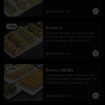
de soya, 1 salsa teriyaki, wasabi y 
jengibre
$22.990
$28.100
-
18
%
Promo 4
32 piezas de sushi: 10 Avocado sake 
ebi, 5 Gyosas de pollo, 10 Tempura 
ebi, 8 Sake ryge roll (sin arroz), 3 
palitos, 2 salsas de soya, 2 salsas 
teriyaki, wasabi, jengibre y bebida de 
1.5 Litros
$23.990
$29.100
-
21
%
Promo 100 Mix
100 piezas de sushi: 10 avocado ebi, 
10 avocado sake, 10 california tori, 10 
california ebi, 10 cheese tori, 10 
hosomaki maki, 20 tempura maki, 10 
tempura tori, 10 tempura ebi con 5 
palitos, 6 salsas de soya, 4 salsas 
$46.990
$59.500
teriyaki,2 wasabi y 2 jengibres