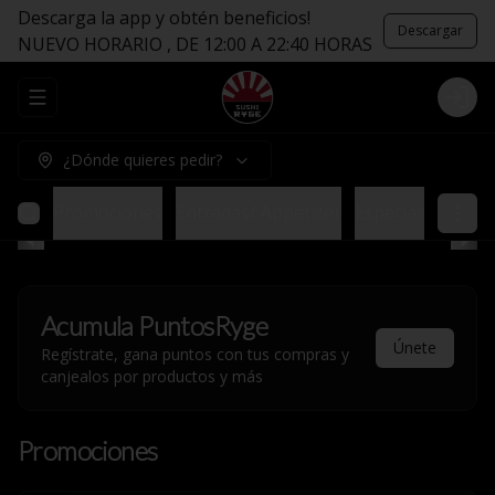
Descarga la app y obtén beneficios!
Descargar
NUEVO HORARIO , DE 12:00 A 22:40 HORAS
Abrir menu de navegación
Logi
¿Dónde quieres pedir?
Promociones
Entradas/ Appetizer
Especiales sin Ar
Acumula
PuntosRyge
Únete
Regístrate, gana puntos con tus compras y
canjealos por productos y más
Promociones