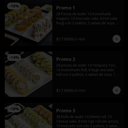
-
16
%
Promo 1
28 Piezas de sushi: 10 Acevichado 
maguro, 10 Avocado sake, 8 Hot sake 
fungi con 2 palitos, 2 salsas de soya, 1 
salsa teriyaki, wasabi y jengibre.
$17.990
$21.400
-
14
%
Promo 2
28 piezas de sushi: 10 Tempura Tori, 
10 Acevichado Roll, 8 Ryge avocado 
roll con 2 palitos, 2 salsas de soya, 1 
salsa teriyaki, wasabi y jengibre
$17.990
$20.900
-
18
%
Promo 3
38 Rolls de sushi: 10 Xhime roll, 10 
Cheese sake, 8 Hot rige roll (sin arroz), 
10 Avocado tori con 3 palitos, 3 salsas 