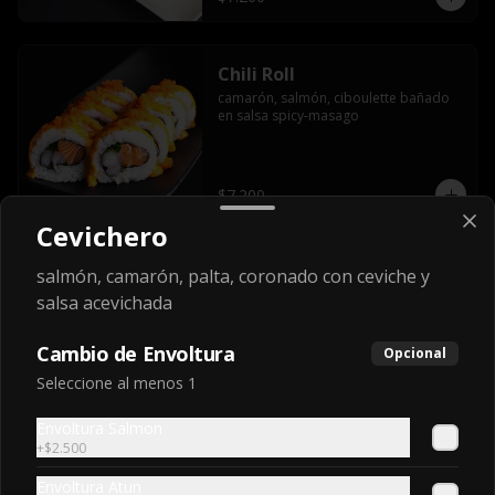
Chili Roll
camarón, salmón, ciboulette bañado 
en salsa spicy-masago
$7.200
Cevichero
Dinamita Roll
salmón, camarón, palta, coronado con ceviche y
Camaron furay, queso crema, cebollin 
salsa acevichada
envuelto en palta, coronado con mix 
kanikama, cebollin, masago y salsa 
Cambio de Envoltura
acevichada
Opcional
Seleccione al menos 1
$7.200
Envoltura Salmon
+
$2.500
Edy roll
Envoltura Atun