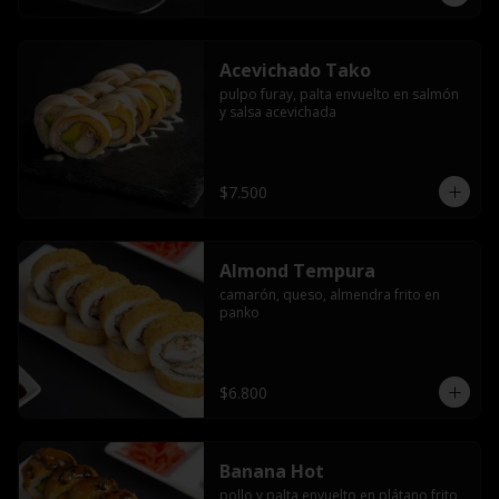
Acevichado Tako
pulpo furay, palta envuelto en salmón 
y salsa acevichada
$7.500
Almond Tempura
camarón, queso, almendra frito en 
panko
$6.800
Banana Hot
pollo y palta envuelto en plátano frito 