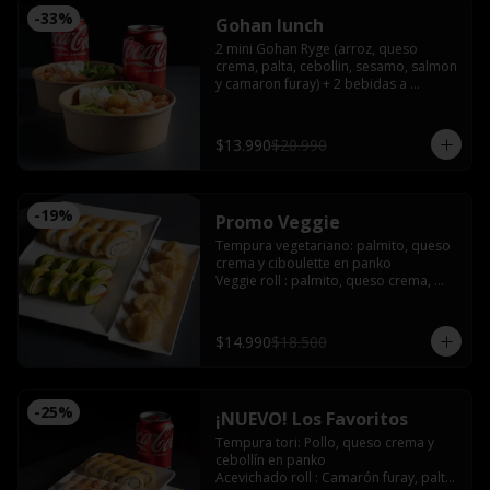
-
33
%
Gohan lunch
2 mini Gohan Ryge (arroz, queso 
crema, palta, cebollin, sesamo, salmon 
y camaron furay) + 2 bebidas a 
eleccion. Disponible de 12:00 a 15:00
$13.990
$20.990
-
19
%
Promo Veggie
Tempura vegetariano: palmito, queso 
crema y ciboulette en panko

Veggie roll : palmito, queso crema, 
palta, pimentón furay, envuelto en 
palta sin arroz

Gyozas de champiñón queso
$14.990
$18.500
-
25
%
¡NUEVO! Los Favoritos
Tempura tori: Pollo, queso crema y 
cebollín en panko

Acevichado roll : Camarón furay, palta, 