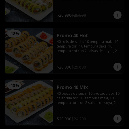
2 salsas teriyaki, wasabi, jengibre y 3 
palitos
$20.990
$25.500
-
18
%
Promo 40 Hot
40 rolls de sushi: 10 tempura maki, 10 
tempura tori, 10 tempura sake, 10 
tempura ebi con 2 salsas de soyas, 2 
salsa teriyaki, 3 palitos, wasabi, 
jengibre
$20.990
$25.600
-
13
%
Promo 40 Mix
40 piezas de sushi: 10 avocado ebi, 10 
california tori, 10 tempura maki, 10 
tempura tori con 2 salsas de soya, 2 
salsas teriyaki, wasabi, jengibre y 3 
palitos
$20.990
$24.200