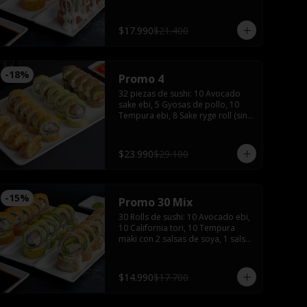
de soya, 1 salsa teriyaki, wasabi y 
jengibre.
$17.990
$21.400
-
18
%
Promo 4
32 piezas de sushi: 10 Avocado 
sake ebi, 5 Gyosas de pollo, 10 
Tempura ebi, 8 Sake ryge roll (sin 
arroz), 3 palitos, 2 salsas de soya, 
2 salsas teriyaki, wasabi, jengibre y 
bebida de 1.5 Litros
$23.990
$29.100
-
15
%
Promo 30 Mix
30 Rolls de sushi: 10 Avocado ebi, 
10 California tori, 10 Tempura 
maki con 2 salsas de soya, 1 salsa 
teriyaki, wasabi, jengibre y 2 
palitos
$14.990
$17.700