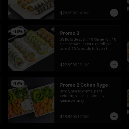
tempura maki, 10 tempura tori con 
4 salsas de soya, 2 salsas teriyaki, 
jengibre, wasabi, 4 palitos
$26.990
$34.900
-
18
%
Promo 3
38 Rolls de sushi: 10 Xhime roll, 10 
Cheese sake, 8 Hot rige roll (sin 
arroz), 10 Avocado tori con 3 
palitos, 3 salsas de soya, 1 salsa 
teriyaki, wasabi y jengibre
$22.990
$28.100
-
18
%
Promo 2 Gohan Ryge
arroz, queso crema, palta, 
cebollin, sesamo, salmon y 
camaron furay
$13.990
$17.000