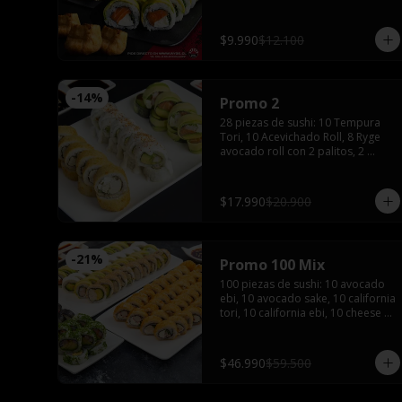
$9.990
$12.100
-
14
%
Promo 2
28 piezas de sushi: 10 Tempura 
Tori, 10 Acevichado Roll, 8 Ryge 
avocado roll con 2 palitos, 2 
salsas de soya, 1 salsa teriyaki, 
wasabi y jengibre
$17.990
$20.900
-
21
%
Promo 100 Mix
100 piezas de sushi: 10 avocado 
ebi, 10 avocado sake, 10 california 
tori, 10 california ebi, 10 cheese 
tori, 10 hosomaki maki, 20 
tempura maki, 10 tempura tori, 10 
tempura ebi con 5 palitos, 6 salsas 
$46.990
$59.500
de soya, 4 salsas teriyaki,2 wasabi 
y 2 jengibres