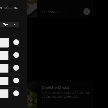
Close
salsa teriyaki, 2 palitos
 en sésamo
$18.990
$21.800
Opcional
Ceviche Mixto
Ceviche mixto de camarón salmon 
y atún (imagen referencial)