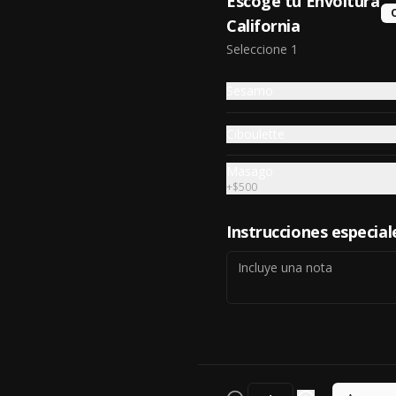
Escoge tu Envoltura
$9.500
California
Seleccione 1
Ebi Furay
Sesamo
Ciboulette
Masago
$5.000
+
$500
Instrucciones especial
GYOZAS CAMARON
QUESO
$5.400