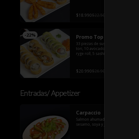
furay
$18.990
$22.500
-
22
%
Promo Top
33 piezas de sushi: 10 tempura 
tori, 10 avocado sake ebi, 8 hot 
ryge roll, 5 sashimi salmón con 2 
palitos, 2 salsas de soya, 2 salsas 
teriyaki, wasabi y jengibre
$20.990
$26.900
Entradas/ Appetizer
Carpaccio
Salmon ahumado, palta, aceite de 
sesamo, soya y jugo de limon