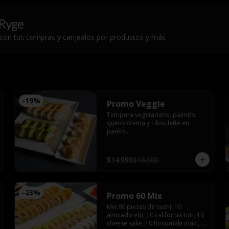
Ryge
 con tus compras y canjealos por productos y más
-
19
%
Promo Veggie
Tempura vegetariano: palmito, 
queso crema y ciboulette en 
panko

Veggie roll : palmito, queso crema, 
palta, pimentón furay, envuelto en 
palta sin arroz

$14.990
$18.500
Gyozas de champiñón queso
-
23
%
Promo 60 Mix
Mix 60 piezas de sushi: 10 
avocado ebi, 10 california tori, 10 
cheese sake, 10 hosomaki maki, 10 