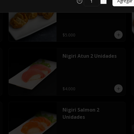
Agregar
GYOZAS DE CERDO
$5.000
Nigiri Atun 2 Unidades
$4.000
Nigiri Salmon 2
Unidades