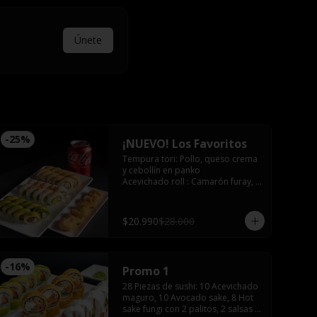
Únete
-
25
%
¡NUEVO! Los Favoritos
Tempura tori: Pollo, queso crema 
y cebollín en panko

Acevichado roll : Camarón furay, 
palta, bañado en salsa acevichada 
coronado con shishimi

Avocado sake : Salmón, queso 
$20.990
$28.000
crema y ciboulette envuelto en 
palta

Gyozas y Bebida a elección
-
16
%
Promo 1
28 Piezas de sushi: 10 Acevichado 
maguro, 10 Avocado sake, 8 Hot 
sake fungi con 2 palitos, 2 salsas 