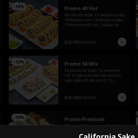
-
18
%
Promo 40 Hot
40 rolls de sushi: 10 tempura maki, 
10 tempura tori, 10 tempura sake, 
10 tempura ebi con 2 salsas de 
soyas, 2 salsa teriyaki, 3 palitos, 
wasabi, jengibre
$20.990
$25.600
-
13
%
Promo 56 Mix
56 piezas de sushi: 10 cevichero 
roll, 8 ryge avocado (sin arroz) 8 
sake ryge roll (sin arroz), 10 
tempura ebi, 10 tempura tori, 10 
cheese sake roll con 4 palitos, 4 
salsas de soya, 2 salsas teriyaki, 
$38.990
$45.000
wasabi y jengibre
-
10
%
Promo Premium
70 piezas : 8 ryge avocado, 10 
kraken roll, 10 banana hot, 10 
California Sake
cevichero, 10 acevichado tako, 10 