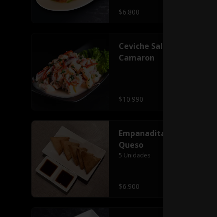
$6.800
Ceviche Salmon
Camaron
$10.990
Empanaditas Camaron
Queso
5 Unidades
$6.900