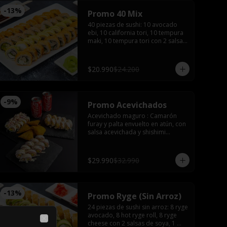
-
13
%
Promo 40 Mix
40 piezas de sushi: 10 avocado 
ebi, 10 california tori, 10 tempura 
maki, 10 tempura tori con 2 salsas 
de soya, 2 salsas teriyaki, wasabi, 
jengibre y 3 palitos
$20.990
$24.200
-
9
%
Promo Acevichados
Acevichado maguro : Camarón 
furay y palta envuelto en atún, con 
salsa acevichada y shishimi

Nikkei roll: Camarón furay y palta, 
coronado con ceviche de camarón 
y salmón con salsa acevichada.

$29.990
$32.990
Acevichado tako: Pulpo furay, 
palta envuelto en salmón y salsa 
acevichada

Empanadas de camarón queso 

-
13
%
Promo Ryge (Sin Arroz)
2 latas de bebida (coca, sprite o 
fanta)
24 piezas de sushi sin arroz: 8 ryge 
avocado, 8 hot ryge roll, 8 ryge 
cheese con 2 salsas de soya, 1 