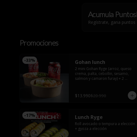
Acumula
Puntos
Regístrate, gana puntos
Promociones
-
33
%
Gohan lunch
2 mini Gohan Ryge (arroz, queso 
crema, palta, cebollin, sesamo, 
salmon y camaron furay) + 2 
bebidas a eleccion. Disponible de 
12:00 a 15:00
$13.990
$20.990
-
17
%
Lunch Ryge
Roll avocado o tempura a elección 
+ gyoza a elección