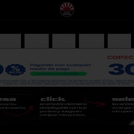
 sin Arroz
Californias
Especiales
Hosomakis
Tempuras