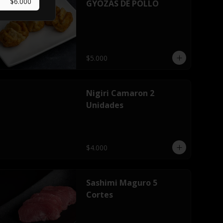
$6.000
GYOZAS DE POLLO
$5.000
Nigiri Camaron 2
Unidades
$4.000
Sashimi Maguro 5
Cortes