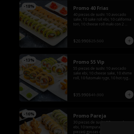
-
18
%
Promo 40 Frias
40 piezas de sushi: 10 avocado 
sake, 10 sake roll ebi, 10 california 
tori, 10 cheese roll maki con 2 
salsas de soya, 2 salsas teriyaki, 
wasabi, jengibre y 3 palitos
$20.990
$25.500
-
13
%
Promo 55 Vip
55 piezas de sushi: 10 avocado 
sake ebi, 10 cheese sake, 10 xhime 
roll, 10 futomaki ryge, 10 hot ryge 
roll, 5 camarones furay con 3 
salsas de soya, 3 salsas teriyaki, 4 
palitos, wasabi y jengibre
$35.990
$41.300
-
16
%
Promo Pareja
30 piezas de sushi: 10 avocado 
ebi, 10 tempura tori, 1 porción (5 
piezas) gyozas de camarón, 5 ebi 