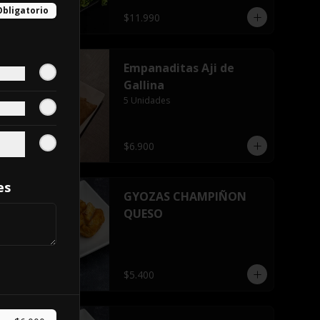
Obligatorio
$11.990
Empanaditas Aji de
Gallina
5 Unidades
$6.900
es
GYOZAS CHAMPIÑON
QUESO
$5.400