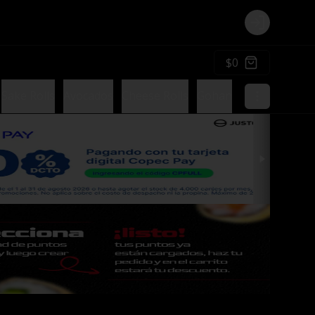
Login
$0
Sake Rolls
Avocados
Cheese Rolls
Gohan
Postres
Sals