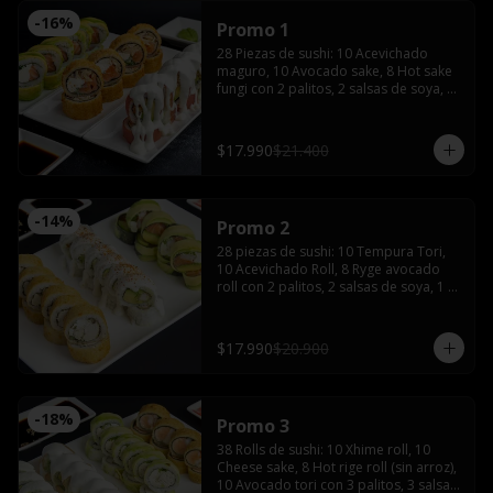
-
16
%
Promo 1
28 Piezas de sushi: 10 Acevichado 
maguro, 10 Avocado sake, 8 Hot sake 
fungi con 2 palitos, 2 salsas de soya, 1 
salsa teriyaki, wasabi y jengibre.
$17.990
$21.400
-
14
%
Promo 2
28 piezas de sushi: 10 Tempura Tori, 
10 Acevichado Roll, 8 Ryge avocado 
roll con 2 palitos, 2 salsas de soya, 1 
salsa teriyaki, wasabi y jengibre
$17.990
$20.900
-
18
%
Promo 3
38 Rolls de sushi: 10 Xhime roll, 10 
Cheese sake, 8 Hot rige roll (sin arroz), 
10 Avocado tori con 3 palitos, 3 salsas 