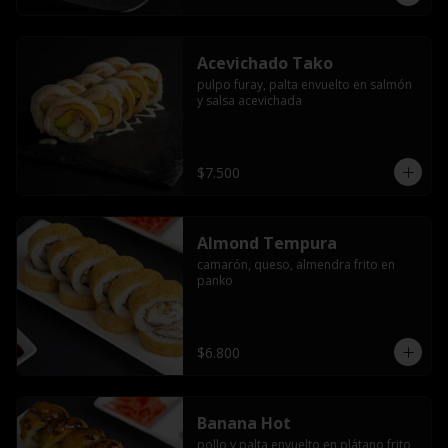
Acevichado Tako
pulpo furay, palta envuelto en salmón 
y salsa acevichada
$7.500
Almond Tempura
camarón, queso, almendra frito en 
panko
$6.800
Banana Hot
pollo y palta envuelto en plátano frito 