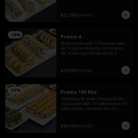
de soya, 1 salsa teriyaki, wasabi y 
jengibre
$22.990
$28.100
-
18
%
Promo 4
32 piezas de sushi: 10 Avocado sake 
ebi, 5 Gyosas de pollo, 10 Tempura 
ebi, 8 Sake ryge roll (sin arroz), 3 
palitos, 2 salsas de soya, 2 salsas 
teriyaki, wasabi, jengibre y bebida de 
1.5 Litros
$23.990
$29.100
-
21
%
Promo 100 Mix
100 piezas de sushi: 10 avocado ebi, 
10 avocado sake, 10 california tori, 10 
california ebi, 10 cheese tori, 10 
hosomaki maki, 20 tempura maki, 10 
tempura tori, 10 tempura ebi con 5 
palitos, 6 salsas de soya, 4 salsas 
$46.990
$59.500
teriyaki,2 wasabi y 2 jengibres