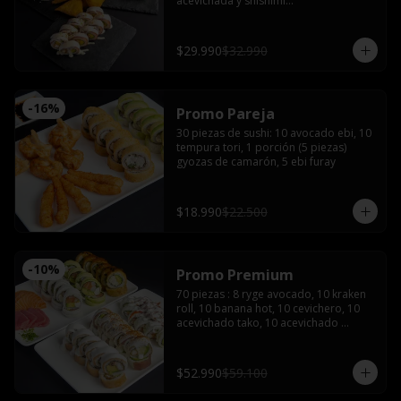
acevichada y shishimi

Nikkei roll: Camarón furay y palta, 
coronado con ceviche de camarón y 
salmón con salsa acevichada.

$29.990
$32.990
Acevichado tako: Pulpo furay, palta 
envuelto en salmón y salsa acevichada

Empanadas de camarón queso 

2 latas de bebida (coca, sprite o fanta)
-
16
%
Promo Pareja
30 piezas de sushi: 10 avocado ebi, 10 
tempura tori, 1 porción (5 piezas) 
gyozas de camarón, 5 ebi furay
$18.990
$22.500
-
10
%
Promo Premium
70 piezas : 8 ryge avocado, 10 kraken 
roll, 10 banana hot, 10 cevichero, 10 
acevichado tako, 10 acevichado 
maguro, 4 cortes de sashimi de 
salmón, 4 atún, 4 pulpo con 5 salsas 
de soya, 3 salsas teriyaki 5 palitos, 2 
$52.990
$59.100
wasabi y 2 jengibre