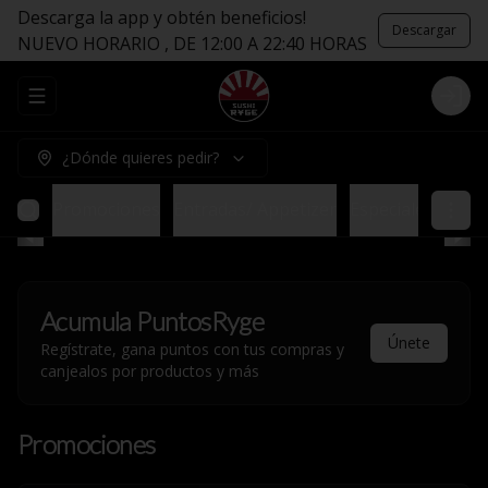
Descarga la app y obtén beneficios!
Descargar
NUEVO HORARIO , DE 12:00 A 22:40 HORAS
Abrir menu de navegación
Logi
¿Dónde quieres pedir?
Promociones
Entradas/ Appetizer
Especiales sin Ar
Acumula
PuntosRyge
Únete
Regístrate, gana puntos con tus compras y
canjealos por productos y más
Promociones