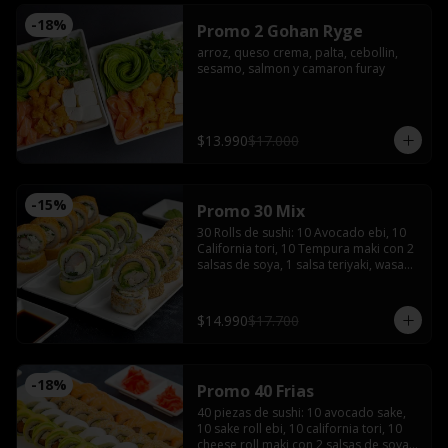
-
18
%
Promo 2 Gohan Ryge
arroz, queso crema, palta, cebollin, 
sesamo, salmon y camaron furay
$13.990
$17.000
-
15
%
Promo 30 Mix
30 Rolls de sushi: 10 Avocado ebi, 10 
California tori, 10 Tempura maki con 2 
salsas de soya, 1 salsa teriyaki, wasabi, 
jengibre y 2 palitos
$14.990
$17.700
-
18
%
Promo 40 Frias
40 piezas de sushi: 10 avocado sake, 
10 sake roll ebi, 10 california tori, 10 
cheese roll maki con 2 salsas de soya, 