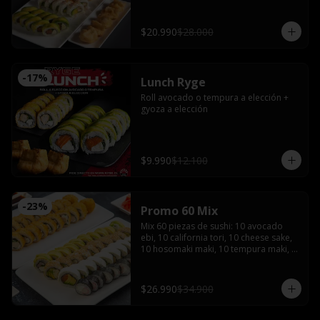
bañado en salsa acevichada coronado 
con shishimi

Avocado sake : Salmón, queso crema y 
$20.990
$28.000
ciboulette envuelto en palta

Gyozas y Bebida a elección
-
17
%
Lunch Ryge
Roll avocado o tempura a elección + 
gyoza a elección
$9.990
$12.100
-
23
%
Promo 60 Mix
Mix 60 piezas de sushi: 10 avocado 
ebi, 10 california tori, 10 cheese sake, 
10 hosomaki maki, 10 tempura maki, 
10 tempura tori con 4 salsas de soya, 2 
salsas teriyaki, jengibre, wasabi, 4 
palitos
$26.990
$34.900