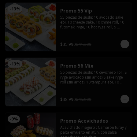
-
13
%
Promo 55 Vip
55 piezas de sushi: 10 avocado sake 
ebi, 10 cheese sake, 10 xhime roll, 10 
futomaki ryge, 10 hot ryge roll, 5 
camarones furay con 3 salsas de soya, 
3 salsas teriyaki, 4 palitos, wasabi y 
jengibre
$35.990
$41.300
-
13
%
Promo 56 Mix
56 piezas de sushi: 10 cevichero roll, 8 
ryge avocado (sin arroz) 8 sake ryge 
roll (sin arroz), 10 tempura ebi, 10 
tempura tori, 10 cheese sake roll con 4 
palitos, 4 salsas de soya, 2 salsas 
teriyaki, wasabi y jengibre
$38.990
$45.000
-
9
%
Promo Acevichados
Acevichado maguro : Camarón furay y 
palta envuelto en atún, con salsa 