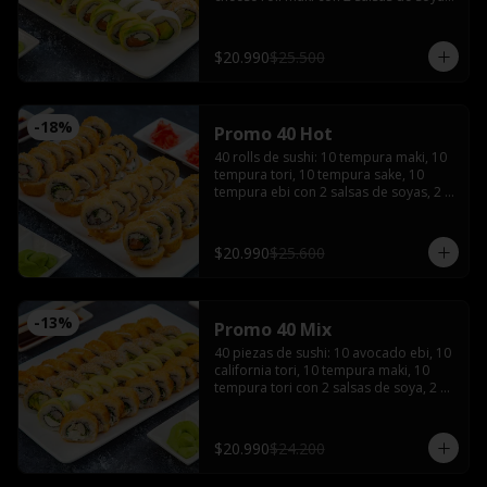
2 salsas teriyaki, wasabi, jengibre y 3 
palitos
$20.990
$25.500
-
18
%
Promo 40 Hot
40 rolls de sushi: 10 tempura maki, 10 
tempura tori, 10 tempura sake, 10 
tempura ebi con 2 salsas de soyas, 2 
salsa teriyaki, 3 palitos, wasabi, 
jengibre
$20.990
$25.600
-
13
%
Promo 40 Mix
40 piezas de sushi: 10 avocado ebi, 10 
california tori, 10 tempura maki, 10 
tempura tori con 2 salsas de soya, 2 
salsas teriyaki, wasabi, jengibre y 3 
palitos
$20.990
$24.200