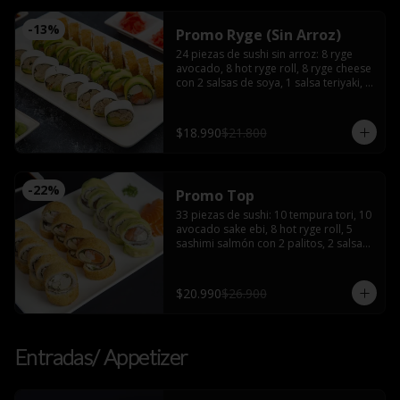
-
13
%
Promo Ryge (Sin Arroz)
24 piezas de sushi sin arroz: 8 ryge 
avocado, 8 hot ryge roll, 8 ryge cheese 
con 2 salsas de soya, 1 salsa teriyaki, 2 
palitos
$18.990
$21.800
-
22
%
Promo Top
33 piezas de sushi: 10 tempura tori, 10 
avocado sake ebi, 8 hot ryge roll, 5 
sashimi salmón con 2 palitos, 2 salsas 
de soya, 2 salsas teriyaki, wasabi y 
jengibre
$20.990
$26.900
Entradas/ Appetizer