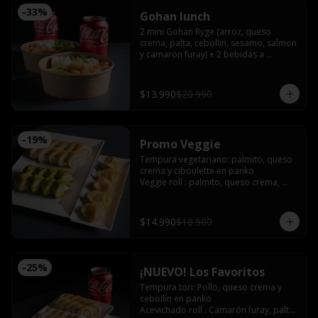
-
33
%
Gohan lunch
2 mini Gohan Ryge (arroz, queso 
crema, palta, cebollin, sesamo, salmon 
y camaron furay) + 2 bebidas a 
eleccion. Disponible de 12:00 a 15:00
$13.990
$20.990
-
19
%
Promo Veggie
Tempura vegetariano: palmito, queso 
crema y ciboulette en panko

Veggie roll : palmito, queso crema, 
palta, pimentón furay, envuelto en 
palta sin arroz

Gyozas de champiñón queso
$14.990
$18.500
-
25
%
¡NUEVO! Los Favoritos
Tempura tori: Pollo, queso crema y 
cebollín en panko

Acevichado roll : Camarón furay, palta, 