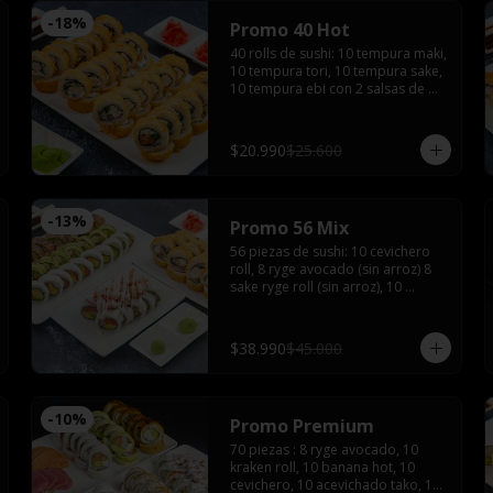
-
18
%
Promo 40 Hot
40 rolls de sushi: 10 tempura maki, 
10 tempura tori, 10 tempura sake, 
10 tempura ebi con 2 salsas de 
soyas, 2 salsa teriyaki, 3 palitos, 
wasabi, jengibre
$20.990
$25.600
-
13
%
Promo 56 Mix
56 piezas de sushi: 10 cevichero 
roll, 8 ryge avocado (sin arroz) 8 
sake ryge roll (sin arroz), 10 
tempura ebi, 10 tempura tori, 10 
cheese sake roll con 4 palitos, 4 
salsas de soya, 2 salsas teriyaki, 
$38.990
$45.000
wasabi y jengibre
-
10
%
Promo Premium
70 piezas : 8 ryge avocado, 10 
kraken roll, 10 banana hot, 10 
cevichero, 10 acevichado tako, 10 