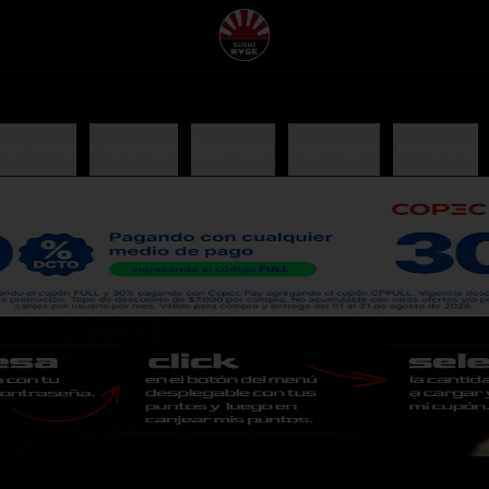
 sin Arroz
Californias
Especiales
Hosomakis
Tempuras