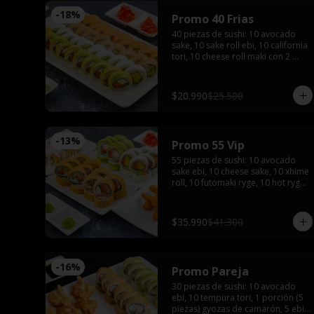
-
18
%
Promo 40 Frias
40 piezas de sushi: 10 avocado 
sake, 10 sake roll ebi, 10 california 
tori, 10 cheese roll maki con 2 
salsas de soya, 2 salsas teriyaki, 
wasabi, jengibre y 3 palitos
$20.990
$25.500
-
13
%
Promo 55 Vip
55 piezas de sushi: 10 avocado 
sake ebi, 10 cheese sake, 10 xhime 
roll, 10 futomaki ryge, 10 hot ryge 
roll, 5 camarones furay con 3 
salsas de soya, 3 salsas teriyaki, 4 
palitos, wasabi y jengibre
$35.990
$41.300
-
16
%
Promo Pareja
30 piezas de sushi: 10 avocado 
ebi, 10 tempura tori, 1 porción (5 
piezas) gyozas de camarón, 5 ebi 