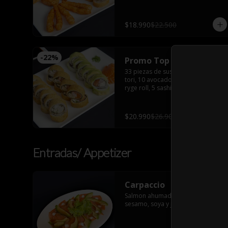
furay
$18.990
$22.500
-
22
%
Promo Top
33 piezas de sushi: 10 tempura 
tori, 10 avocado sake ebi, 8 hot 
ryge roll, 5 sashimi salmón con 2 
palitos, 2 salsas de soya, 2 salsas 
teriyaki, wasabi y jengibre
$20.990
$26.900
Entradas/ Appetizer
Carpaccio
Salmon ahumado, palta, aceite de 
sesamo, soya y jugo de limon