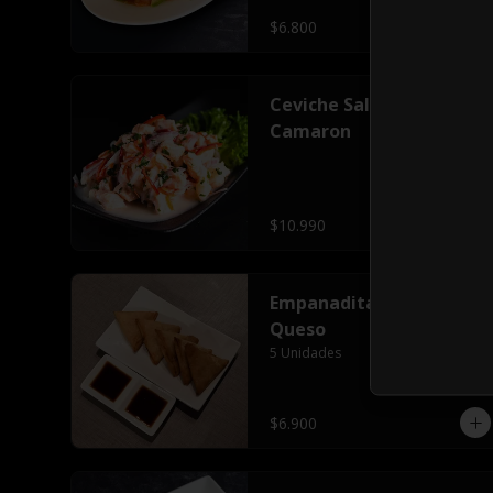
$6.800
Ceviche Salmon
Camaron
$10.990
Empanaditas Camaron
Queso
5 Unidades
$6.900