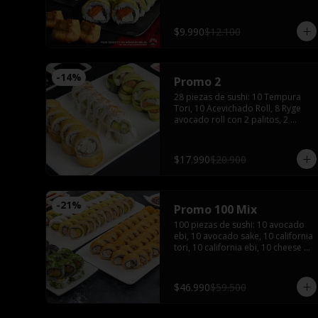
$9.990
$12.100
-
14
%
Promo 2
28 piezas de sushi: 10 Tempura 
Tori, 10 Acevichado Roll, 8 Ryge 
avocado roll con 2 palitos, 2 
salsas de soya, 1 salsa teriyaki, 
wasabi y jengibre
$17.990
$20.900
-
21
%
Promo 100 Mix
100 piezas de sushi: 10 avocado 
ebi, 10 avocado sake, 10 california 
tori, 10 california ebi, 10 cheese 
tori, 10 hosomaki maki, 20 
tempura maki, 10 tempura tori, 10 
tempura ebi con 5 palitos, 6 salsas 
$46.990
$59.500
de soya, 4 salsas teriyaki,2 wasabi 
y 2 jengibres