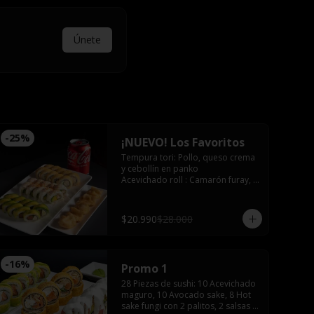
Únete
-
25
%
¡NUEVO! Los Favoritos
Tempura tori: Pollo, queso crema 
y cebollín en panko

Acevichado roll : Camarón furay, 
palta, bañado en salsa acevichada 
coronado con shishimi

Avocado sake : Salmón, queso 
$20.990
$28.000
crema y ciboulette envuelto en 
palta

Gyozas y Bebida a elección
-
16
%
Promo 1
28 Piezas de sushi: 10 Acevichado 
maguro, 10 Avocado sake, 8 Hot 
sake fungi con 2 palitos, 2 salsas 