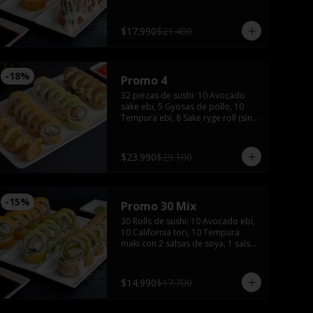
de soya, 1 salsa teriyaki, wasabi y 
jengibre.
$17.990
$21.400
-
18
%
Promo 4
32 piezas de sushi: 10 Avocado 
sake ebi, 5 Gyosas de pollo, 10 
Tempura ebi, 8 Sake ryge roll (sin 
arroz), 3 palitos, 2 salsas de soya, 
2 salsas teriyaki, wasabi, jengibre y 
bebida de 1.5 Litros
$23.990
$29.100
-
15
%
Promo 30 Mix
30 Rolls de sushi: 10 Avocado ebi, 
10 California tori, 10 Tempura 
maki con 2 salsas de soya, 1 salsa 
teriyaki, wasabi, jengibre y 2 
palitos
$14.990
$17.700