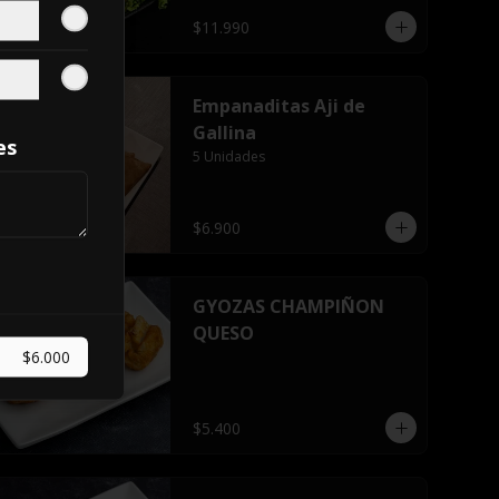
$11.990
Empanaditas Aji de
Gallina
es
5 Unidades
$6.900
GYOZAS CHAMPIÑON
QUESO
$6.000
$5.400