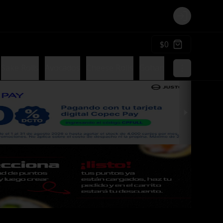
Login
$0
Sake Rolls
Avocados
Cheese Rolls
Gohan
Postres
Sals