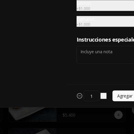
Salmon
$9.500
+
$1.000
Camaron
+
$1.000
Ebi Furay
Instrucciones especial
$5.000
GYOZAS CAMARON
QUESO
Agregar
$5.400