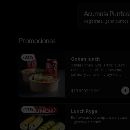
Acumula
Puntos
Regístrate, gana puntos
Promociones
-
33
%
Gohan lunch
2 mini Gohan Ryge (arroz, queso 
crema, palta, cebollin, sesamo, 
salmon y camaron furay) + 2 
bebidas a eleccion. Disponible de 
12:00 a 15:00
$13.990
$20.990
-
17
%
Lunch Ryge
Roll avocado o tempura a elección 
+ gyoza a elección