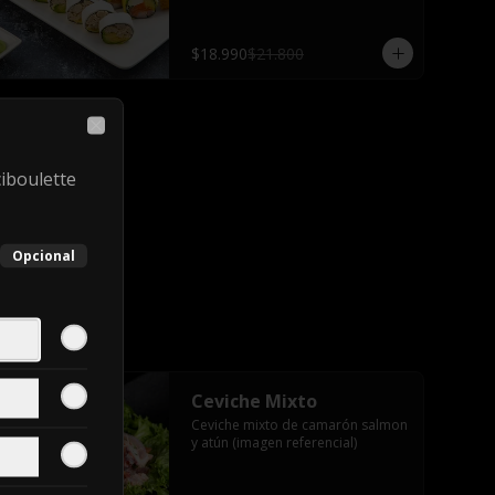
salsa teriyaki, 2 palitos
$18.990
$21.800
Close
iboulette
Opcional
Ceviche Mixto
Ceviche mixto de camarón salmon 
y atún (imagen referencial)