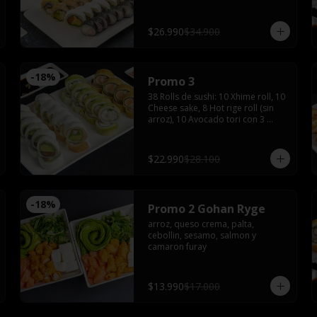
tempura maki, 10 tempura tori con 
4 salsas de soya, 2 salsas teriyaki, 
jengibre, wasabi, 4 palitos
$26.990
$34.900
-
18
%
Promo 3
38 Rolls de sushi: 10 Xhime roll, 10 
Cheese sake, 8 Hot rige roll (sin 
arroz), 10 Avocado tori con 3 
palitos, 3 salsas de soya, 1 salsa 
teriyaki, wasabi y jengibre
$22.990
$28.100
-
18
%
Promo 2 Gohan Ryge
arroz, queso crema, palta, 
cebollin, sesamo, salmon y 
camaron furay
$13.990
$17.000