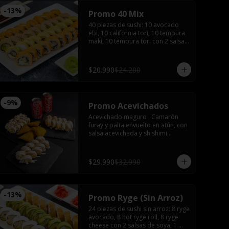
-
13
%
Promo 40 Mix
40 piezas de sushi: 10 avocado 
ebi, 10 california tori, 10 tempura 
maki, 10 tempura tori con 2 salsas 
de soya, 2 salsas teriyaki, wasabi, 
jengibre y 3 palitos
$20.990
$24.200
-
9
%
Promo Acevichados
Acevichado maguro : Camarón 
furay y palta envuelto en atún, con 
salsa acevichada y shishimi

Nikkei roll: Camarón furay y palta, 
coronado con ceviche de camarón 
y salmón con salsa acevichada.

$29.990
$32.990
Acevichado tako: Pulpo furay, 
palta envuelto en salmón y salsa 
acevichada

Empanadas de camarón queso 

-
13
%
Promo Ryge (Sin Arroz)
2 latas de bebida (coca, sprite o 
fanta)
24 piezas de sushi sin arroz: 8 ryge 
avocado, 8 hot ryge roll, 8 ryge 
cheese con 2 salsas de soya, 1 