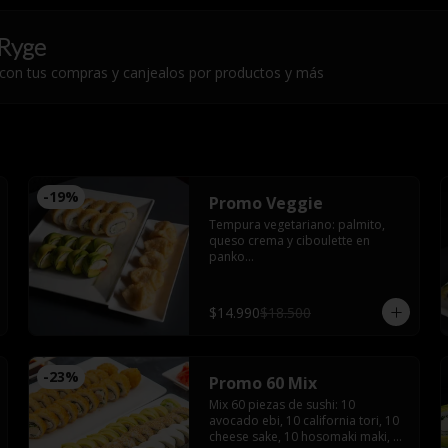
Ryge
 con tus compras y canjealos por productos y más
-
19
%
Promo Veggie
Tempura vegetariano: palmito, 
queso crema y ciboulette en 
panko

Veggie roll : palmito, queso crema, 
palta, pimentón furay, envuelto en 
palta sin arroz

$14.990
$18.500
Gyozas de champiñón queso
-
23
%
Promo 60 Mix
Mix 60 piezas de sushi: 10 
avocado ebi, 10 california tori, 10 
cheese sake, 10 hosomaki maki, 10 