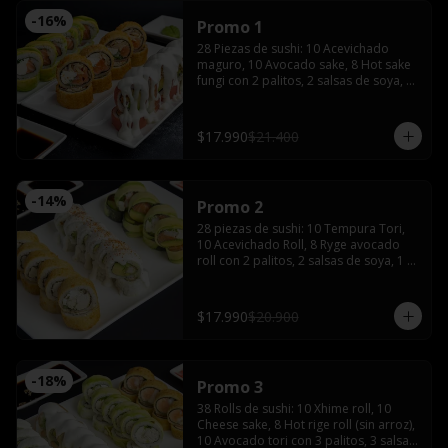
-
16
%
Promo 1
28 Piezas de sushi: 10 Acevichado 
maguro, 10 Avocado sake, 8 Hot sake 
fungi con 2 palitos, 2 salsas de soya, 1 
salsa teriyaki, wasabi y jengibre.
$17.990
$21.400
-
14
%
Promo 2
28 piezas de sushi: 10 Tempura Tori, 
10 Acevichado Roll, 8 Ryge avocado 
roll con 2 palitos, 2 salsas de soya, 1 
salsa teriyaki, wasabi y jengibre
$17.990
$20.900
-
18
%
Promo 3
38 Rolls de sushi: 10 Xhime roll, 10 
Cheese sake, 8 Hot rige roll (sin arroz), 
10 Avocado tori con 3 palitos, 3 salsas 