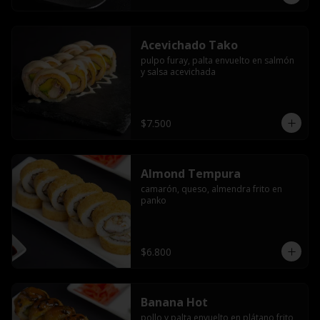
Acevichado Tako
pulpo furay, palta envuelto en salmón 
y salsa acevichada
$7.500
Almond Tempura
camarón, queso, almendra frito en 
panko
$6.800
Banana Hot
pollo y palta envuelto en plátano frito 