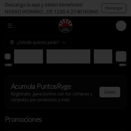
Descarga la app y obtén beneficios!
Descargar
NUEVO HORARIO , DE 12:00 A 22:40 HORAS
Abrir menu de navegación
Logi
¿Dónde quieres pedir?
Promociones
Entradas/ Appetizer
Especiales sin Ar
Acumula
PuntosRyge
Únete
Regístrate, gana puntos con tus compras y
canjealos por productos y más
Promociones