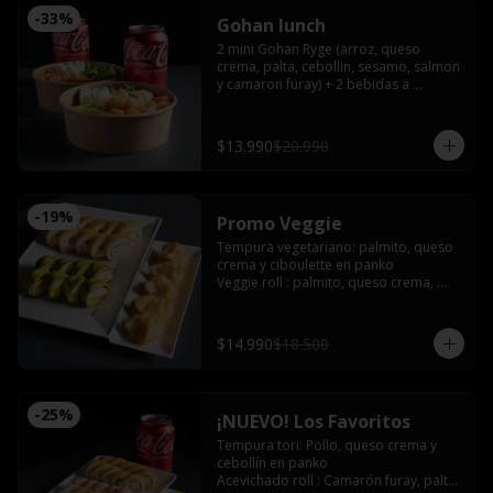
-
33
%
Gohan lunch
2 mini Gohan Ryge (arroz, queso 
crema, palta, cebollin, sesamo, salmon 
y camaron furay) + 2 bebidas a 
eleccion. Disponible de 12:00 a 15:00
$13.990
$20.990
-
19
%
Promo Veggie
Tempura vegetariano: palmito, queso 
crema y ciboulette en panko

Veggie roll : palmito, queso crema, 
palta, pimentón furay, envuelto en 
palta sin arroz

Gyozas de champiñón queso
$14.990
$18.500
-
25
%
¡NUEVO! Los Favoritos
Tempura tori: Pollo, queso crema y 
cebollín en panko

Acevichado roll : Camarón furay, palta, 