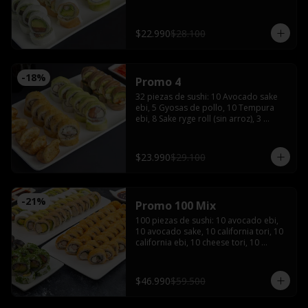
de soya, 1 salsa teriyaki, wasabi y 
jengibre
$22.990
$28.100
-
18
%
Promo 4
32 piezas de sushi: 10 Avocado sake 
ebi, 5 Gyosas de pollo, 10 Tempura 
ebi, 8 Sake ryge roll (sin arroz), 3 
palitos, 2 salsas de soya, 2 salsas 
teriyaki, wasabi, jengibre y bebida de 
1.5 Litros
$23.990
$29.100
-
21
%
Promo 100 Mix
100 piezas de sushi: 10 avocado ebi, 
10 avocado sake, 10 california tori, 10 
california ebi, 10 cheese tori, 10 
hosomaki maki, 20 tempura maki, 10 
tempura tori, 10 tempura ebi con 5 
palitos, 6 salsas de soya, 4 salsas 
$46.990
$59.500
teriyaki,2 wasabi y 2 jengibres