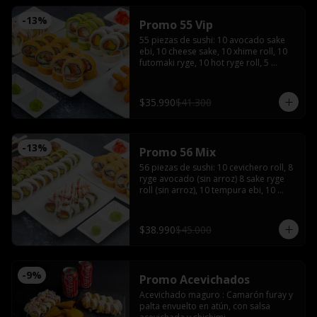
-
13
%
Promo 55 Vip
55 piezas de sushi: 10 avocado sake 
ebi, 10 cheese sake, 10 xhime roll, 10 
futomaki ryge, 10 hot ryge roll, 5 
camarones furay con 3 salsas de soya, 
3 salsas teriyaki, 4 palitos, wasabi y 
jengibre
$35.990
$41.300
-
13
%
Promo 56 Mix
56 piezas de sushi: 10 cevichero roll, 8 
ryge avocado (sin arroz) 8 sake ryge 
roll (sin arroz), 10 tempura ebi, 10 
tempura tori, 10 cheese sake roll con 4 
palitos, 4 salsas de soya, 2 salsas 
teriyaki, wasabi y jengibre
$38.990
$45.000
-
9
%
Promo Acevichados
Acevichado maguro : Camarón furay y 
palta envuelto en atún, con salsa 