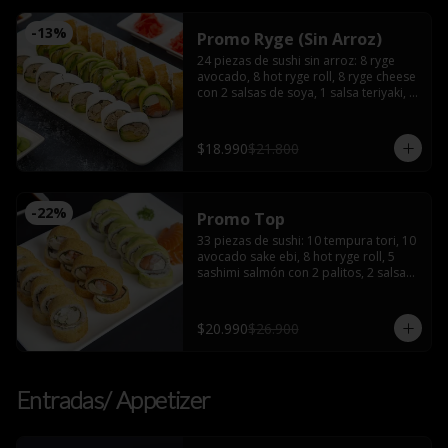
-
13
%
Promo Ryge (Sin Arroz)
24 piezas de sushi sin arroz: 8 ryge 
avocado, 8 hot ryge roll, 8 ryge cheese 
con 2 salsas de soya, 1 salsa teriyaki, 2 
palitos
$18.990
$21.800
-
22
%
Promo Top
33 piezas de sushi: 10 tempura tori, 10 
avocado sake ebi, 8 hot ryge roll, 5 
sashimi salmón con 2 palitos, 2 salsas 
de soya, 2 salsas teriyaki, wasabi y 
jengibre
$20.990
$26.900
Entradas/ Appetizer