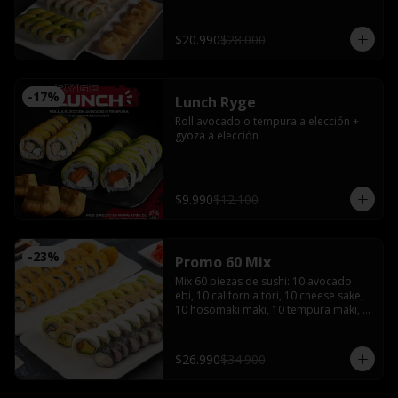
bañado en salsa acevichada coronado 
con shishimi

Avocado sake : Salmón, queso crema y 
$20.990
$28.000
ciboulette envuelto en palta

Gyozas y Bebida a elección
-
17
%
Lunch Ryge
Roll avocado o tempura a elección + 
gyoza a elección
$9.990
$12.100
-
23
%
Promo 60 Mix
Mix 60 piezas de sushi: 10 avocado 
ebi, 10 california tori, 10 cheese sake, 
10 hosomaki maki, 10 tempura maki, 
10 tempura tori con 4 salsas de soya, 2 
salsas teriyaki, jengibre, wasabi, 4 
palitos
$26.990
$34.900