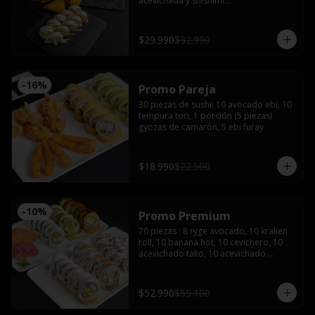
acevichada y shishimi

Nikkei roll: Camarón furay y palta, 
coronado con ceviche de camarón y 
salmón con salsa acevichada.

$29.990
$32.990
Acevichado tako: Pulpo furay, palta 
envuelto en salmón y salsa acevichada

Empanadas de camarón queso 

2 latas de bebida (coca, sprite o fanta)
-
16
%
Promo Pareja
30 piezas de sushi: 10 avocado ebi, 10 
tempura tori, 1 porción (5 piezas) 
gyozas de camarón, 5 ebi furay
$18.990
$22.500
-
10
%
Promo Premium
70 piezas : 8 ryge avocado, 10 kraken 
roll, 10 banana hot, 10 cevichero, 10 
acevichado tako, 10 acevichado 
maguro, 4 cortes de sashimi de 
salmón, 4 atún, 4 pulpo con 5 salsas 
de soya, 3 salsas teriyaki 5 palitos, 2 
$52.990
$59.100
wasabi y 2 jengibre