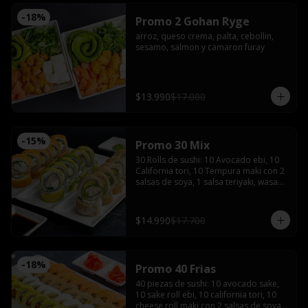
-
18
%
Promo 2 Gohan Ryge
arroz, queso crema, palta, cebollin, 
sesamo, salmon y camaron furay
$13.990
$17.000
-
15
%
Promo 30 Mix
30 Rolls de sushi: 10 Avocado ebi, 10 
California tori, 10 Tempura maki con 2 
salsas de soya, 1 salsa teriyaki, wasabi, 
jengibre y 2 palitos
$14.990
$17.700
-
18
%
Promo 40 Frias
40 piezas de sushi: 10 avocado sake, 
10 sake roll ebi, 10 california tori, 10 
cheese roll maki con 2 salsas de soya, 