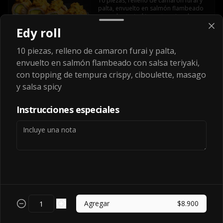
10 piezas, relleno de camaron furai y 
palta, envuelto en salmón flambeado 
con salsa teriyaki, con topping de 
tempura crispy, ciboulette, masago y 
Edy roll
salsa spicy
$8.900
10 piezas, relleno de camaron furai y palta,
envuelto en salmón flambeado con salsa teriyaki,
con topping de tempura crispy, ciboulette, masago
Futomaki Ryge
y salsa spicy
camarón, palta, salmón, queso y 
ciboulette envuelto en nori y frito en 
panko
Instrucciones especiales
$7.800
Kraken Roll
salmón, camarón furai, queso y palta 
envuelto en pulpo
Agregar
$8.900