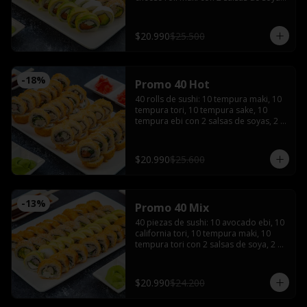
2 salsas teriyaki, wasabi, jengibre y 3 
palitos
$20.990
$25.500
-
18
%
Promo 40 Hot
40 rolls de sushi: 10 tempura maki, 10 
tempura tori, 10 tempura sake, 10 
tempura ebi con 2 salsas de soyas, 2 
salsa teriyaki, 3 palitos, wasabi, 
jengibre
$20.990
$25.600
-
13
%
Promo 40 Mix
40 piezas de sushi: 10 avocado ebi, 10 
california tori, 10 tempura maki, 10 
tempura tori con 2 salsas de soya, 2 
salsas teriyaki, wasabi, jengibre y 3 
palitos
$20.990
$24.200