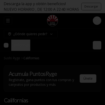
Descarga la app y obtén beneficios!
Descargar
NUEVO HORARIO , DE 12:00 A 22:40 HORAS
Abrir menu de navegación
Logi
¿Dónde quieres pedir?
Californias
Sushi Ryge
Californias
Acumula
PuntosRyge
Únete
Regístrate, gana puntos con tus compras y
canjealos por productos y más
Californias