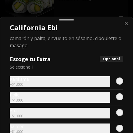
$5.300
California Ebi
camarón y palta, envuelto en sésamo, ciboulette o
masago
Escoge tu Extra
Opcional
Seleccione 1
Kanikama
+
$1.000
Pollo
Conócenos
+
$1.000
Atún
Zona de despacho
+
$1.000
Las Condes +56940554734
Salmon
Providencia +56949951453
+
$1.000