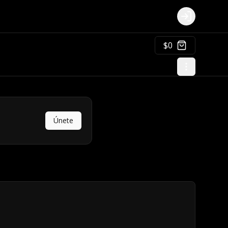
Login
$0
Únete