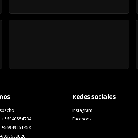
nos
Redes sociales
espacho
Instagram
s +56940554734
Facebook
a +56949951453
+56958633820