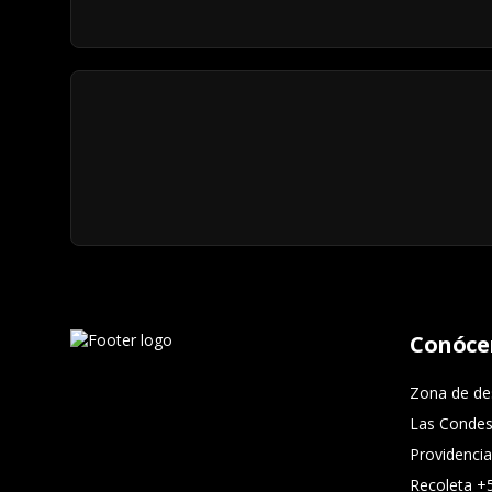
Conóce
Zona de d
Las Conde
Providenci
Recoleta 