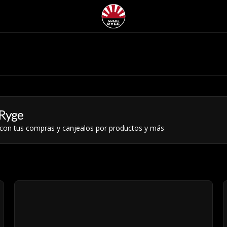
Ryge
 con tus compras y canjealos por productos y más