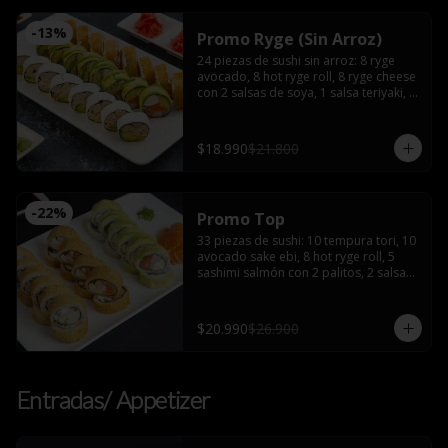
-
13
%
Promo Ryge (Sin Arroz)
24 piezas de sushi sin arroz: 8 ryge 
avocado, 8 hot ryge roll, 8 ryge cheese 
con 2 salsas de soya, 1 salsa teriyaki, 2 
palitos
$18.990
$21.800
-
22
%
Promo Top
33 piezas de sushi: 10 tempura tori, 10 
avocado sake ebi, 8 hot ryge roll, 5 
sashimi salmón con 2 palitos, 2 salsas 
de soya, 2 salsas teriyaki, wasabi y 
jengibre
$20.990
$26.900
Entradas/ Appetizer