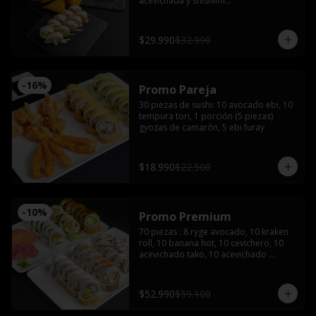
acevichada y shishimi

Nikkei roll: Camarón furay y palta, 
coronado con ceviche de camarón y 
salmón con salsa acevichada.

$29.990
$32.990
Acevichado tako: Pulpo furay, palta 
envuelto en salmón y salsa acevichada

Empanadas de camarón queso 

2 latas de bebida (coca, sprite o fanta)
-
16
%
Promo Pareja
30 piezas de sushi: 10 avocado ebi, 10 
tempura tori, 1 porción (5 piezas) 
gyozas de camarón, 5 ebi furay
$18.990
$22.500
-
10
%
Promo Premium
70 piezas : 8 ryge avocado, 10 kraken 
roll, 10 banana hot, 10 cevichero, 10 
acevichado tako, 10 acevichado 
maguro, 4 cortes de sashimi de 
salmón, 4 atún, 4 pulpo con 5 salsas 
de soya, 3 salsas teriyaki 5 palitos, 2 
$52.990
$59.100
wasabi y 2 jengibre