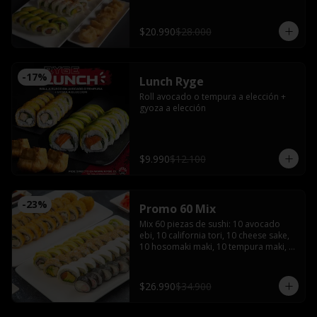
bañado en salsa acevichada coronado 
con shishimi

Avocado sake : Salmón, queso crema y 
$20.990
$28.000
ciboulette envuelto en palta

Gyozas y Bebida a elección
-
17
%
Lunch Ryge
Roll avocado o tempura a elección + 
gyoza a elección
$9.990
$12.100
-
23
%
Promo 60 Mix
Mix 60 piezas de sushi: 10 avocado 
ebi, 10 california tori, 10 cheese sake, 
10 hosomaki maki, 10 tempura maki, 
10 tempura tori con 4 salsas de soya, 2 
salsas teriyaki, jengibre, wasabi, 4 
palitos
$26.990
$34.900