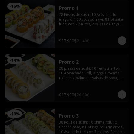
-
16
%
Promo 1
28 Piezas de sushi: 10 Acevichado 
maguro, 10 Avocado sake, 8 Hot sake 
fungi con 2 palitos, 2 salsas de soya, 1 
salsa teriyaki, wasabi y jengibre.
$17.990
$21.400
-
14
%
Promo 2
28 piezas de sushi: 10 Tempura Tori, 
10 Acevichado Roll, 8 Ryge avocado 
roll con 2 palitos, 2 salsas de soya, 1 
salsa teriyaki, wasabi y jengibre
$17.990
$20.900
-
18
%
Promo 3
38 Rolls de sushi: 10 Xhime roll, 10 
Cheese sake, 8 Hot rige roll (sin arroz), 
10 Avocado tori con 3 palitos, 3 salsas 