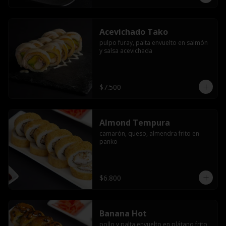
Acevichado Tako
pulpo furay, palta envuelto en salmón 
y salsa acevichada
$7.500
Almond Tempura
camarón, queso, almendra frito en 
panko
$6.800
Banana Hot
pollo y palta envuelto en plátano frito 