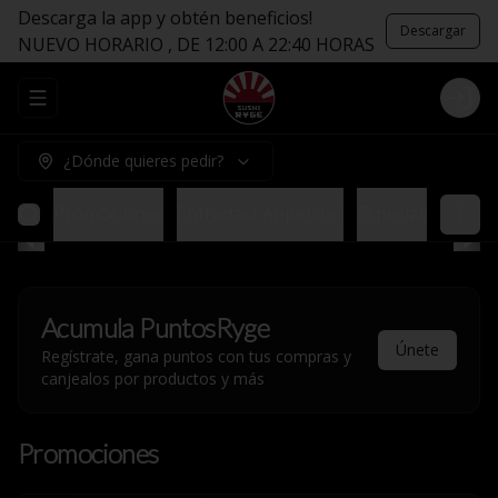
Descarga la app y obtén beneficios!
Descargar
NUEVO HORARIO , DE 12:00 A 22:40 HORAS
Abrir menu de navegación
Logi
¿Dónde quieres pedir?
Promociones
Entradas/ Appetizer
Especiales sin Ar
Acumula
PuntosRyge
Únete
Regístrate, gana puntos con tus compras y
canjealos por productos y más
Promociones