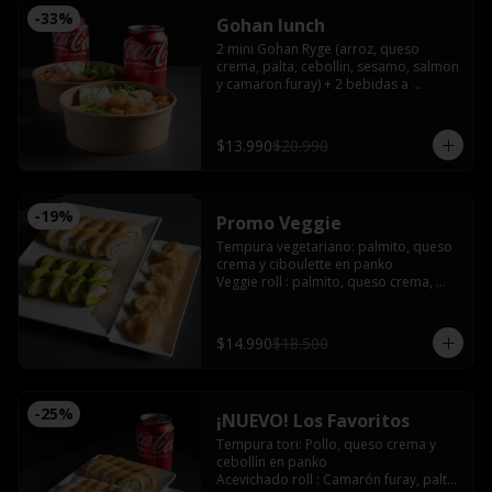
-
33
%
Gohan lunch
2 mini Gohan Ryge (arroz, queso 
crema, palta, cebollin, sesamo, salmon 
y camaron furay) + 2 bebidas a 
eleccion. Disponible de 12:00 a 15:00
$13.990
$20.990
-
19
%
Promo Veggie
Tempura vegetariano: palmito, queso 
crema y ciboulette en panko

Veggie roll : palmito, queso crema, 
palta, pimentón furay, envuelto en 
palta sin arroz

Gyozas de champiñón queso
$14.990
$18.500
-
25
%
¡NUEVO! Los Favoritos
Tempura tori: Pollo, queso crema y 
cebollín en panko

Acevichado roll : Camarón furay, palta, 