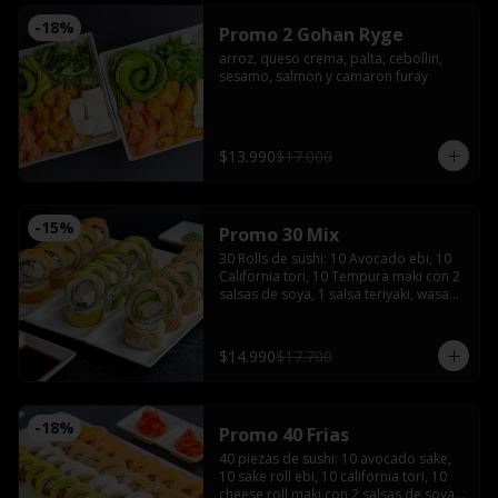
-
18
%
Promo 2 Gohan Ryge
arroz, queso crema, palta, cebollin, 
sesamo, salmon y camaron furay
$13.990
$17.000
-
15
%
Promo 30 Mix
30 Rolls de sushi: 10 Avocado ebi, 10 
California tori, 10 Tempura maki con 2 
salsas de soya, 1 salsa teriyaki, wasabi, 
jengibre y 2 palitos
$14.990
$17.700
-
18
%
Promo 40 Frias
40 piezas de sushi: 10 avocado sake, 
10 sake roll ebi, 10 california tori, 10 
cheese roll maki con 2 salsas de soya, 