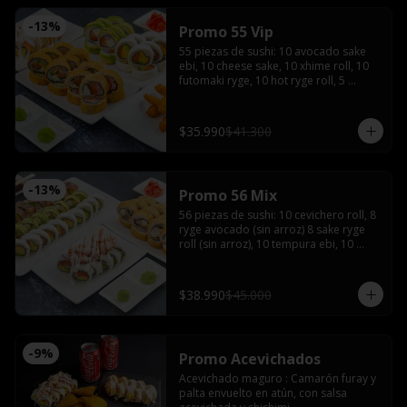
-
13
%
Promo 55 Vip
55 piezas de sushi: 10 avocado sake 
ebi, 10 cheese sake, 10 xhime roll, 10 
futomaki ryge, 10 hot ryge roll, 5 
camarones furay con 3 salsas de soya, 
3 salsas teriyaki, 4 palitos, wasabi y 
jengibre
$35.990
$41.300
-
13
%
Promo 56 Mix
56 piezas de sushi: 10 cevichero roll, 8 
ryge avocado (sin arroz) 8 sake ryge 
roll (sin arroz), 10 tempura ebi, 10 
tempura tori, 10 cheese sake roll con 4 
palitos, 4 salsas de soya, 2 salsas 
teriyaki, wasabi y jengibre
$38.990
$45.000
-
9
%
Promo Acevichados
Acevichado maguro : Camarón furay y 
palta envuelto en atún, con salsa 