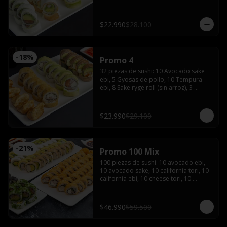
de soya, 1 salsa teriyaki, wasabi y 
jengibre
$22.990
$28.100
-
18
%
Promo 4
32 piezas de sushi: 10 Avocado sake 
ebi, 5 Gyosas de pollo, 10 Tempura 
ebi, 8 Sake ryge roll (sin arroz), 3 
palitos, 2 salsas de soya, 2 salsas 
teriyaki, wasabi, jengibre y bebida de 
1.5 Litros
$23.990
$29.100
-
21
%
Promo 100 Mix
100 piezas de sushi: 10 avocado ebi, 
10 avocado sake, 10 california tori, 10 
california ebi, 10 cheese tori, 10 
hosomaki maki, 20 tempura maki, 10 
tempura tori, 10 tempura ebi con 5 
palitos, 6 salsas de soya, 4 salsas 
$46.990
$59.500
teriyaki,2 wasabi y 2 jengibres