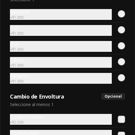
Kanikama
+
$1.000
Chili Roll
camarón, salmón, ciboulette bañado 
Pollo
en salsa spicy-masago
+
$1.000
Atún
+
$1.000
$7.200
Salmon
+
$1.000
Dinamita Roll
Camaron
Camaron furay, queso crema, cebollin 
+
$1.000
envuelto en palta, coronado con mix 
kanikama, cebollin, masago y salsa 
Cambio de Envoltura
acevichada
Opcional
Seleccione al menos 1
$7.200
Envoltura Salmon
+
$2.500
Edy roll
Envoltura Atun