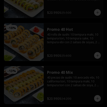
2 salsas teriyaki, wasabi, jengibre y 3 
palitos
$20.990
$25.500
-
18
%
Promo 40 Hot
40 rolls de sushi: 10 tempura maki, 10 
tempura tori, 10 tempura sake, 10 
tempura ebi con 2 salsas de soyas, 2 
salsa teriyaki, 3 palitos, wasabi, 
jengibre
$20.990
$25.600
-
13
%
Promo 40 Mix
40 piezas de sushi: 10 avocado ebi, 10 
california tori, 10 tempura maki, 10 
tempura tori con 2 salsas de soya, 2 
salsas teriyaki, wasabi, jengibre y 3 
palitos
$20.990
$24.200