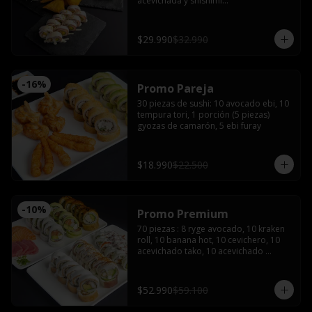
acevichada y shishimi

Nikkei roll: Camarón furay y palta, 
coronado con ceviche de camarón y 
salmón con salsa acevichada.

$29.990
$32.990
Acevichado tako: Pulpo furay, palta 
envuelto en salmón y salsa acevichada

Empanadas de camarón queso 

2 latas de bebida (coca, sprite o fanta)
-
16
%
Promo Pareja
30 piezas de sushi: 10 avocado ebi, 10 
tempura tori, 1 porción (5 piezas) 
gyozas de camarón, 5 ebi furay
$18.990
$22.500
-
10
%
Promo Premium
70 piezas : 8 ryge avocado, 10 kraken 
roll, 10 banana hot, 10 cevichero, 10 
acevichado tako, 10 acevichado 
maguro, 4 cortes de sashimi de 
salmón, 4 atún, 4 pulpo con 5 salsas 
de soya, 3 salsas teriyaki 5 palitos, 2 
$52.990
$59.100
wasabi y 2 jengibre