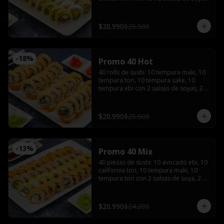
2 salsas teriyaki, wasabi, jengibre y 3 
palitos
$20.990
$25.500
-
18
%
Promo 40 Hot
40 rolls de sushi: 10 tempura maki, 10 
tempura tori, 10 tempura sake, 10 
tempura ebi con 2 salsas de soyas, 2 
salsa teriyaki, 3 palitos, wasabi, 
jengibre
$20.990
$25.600
-
13
%
Promo 40 Mix
40 piezas de sushi: 10 avocado ebi, 10 
california tori, 10 tempura maki, 10 
tempura tori con 2 salsas de soya, 2 
salsas teriyaki, wasabi, jengibre y 3 
palitos
$20.990
$24.200