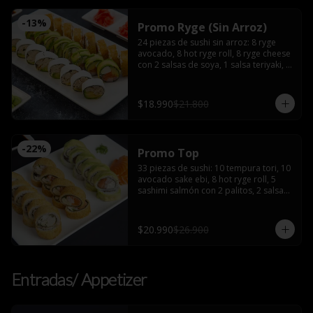
-
13
%
Promo Ryge (Sin Arroz)
24 piezas de sushi sin arroz: 8 ryge 
avocado, 8 hot ryge roll, 8 ryge cheese 
con 2 salsas de soya, 1 salsa teriyaki, 2 
palitos
$18.990
$21.800
-
22
%
Promo Top
33 piezas de sushi: 10 tempura tori, 10 
avocado sake ebi, 8 hot ryge roll, 5 
sashimi salmón con 2 palitos, 2 salsas 
de soya, 2 salsas teriyaki, wasabi y 
jengibre
$20.990
$26.900
Entradas/ Appetizer