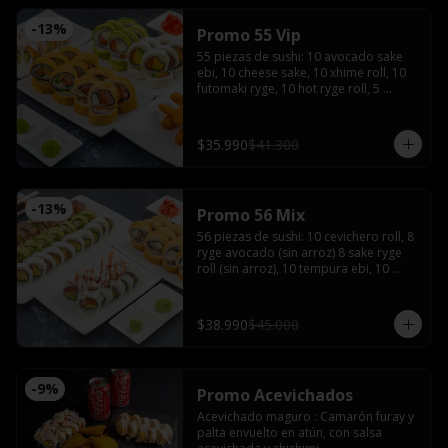
-
13
%
Promo 55 Vip
55 piezas de sushi: 10 avocado sake 
ebi, 10 cheese sake, 10 xhime roll, 10 
futomaki ryge, 10 hot ryge roll, 5 
camarones furay con 3 salsas de soya, 
3 salsas teriyaki, 4 palitos, wasabi y 
jengibre
$35.990
$41.300
-
13
%
Promo 56 Mix
56 piezas de sushi: 10 cevichero roll, 8 
ryge avocado (sin arroz) 8 sake ryge 
roll (sin arroz), 10 tempura ebi, 10 
tempura tori, 10 cheese sake roll con 4 
palitos, 4 salsas de soya, 2 salsas 
teriyaki, wasabi y jengibre
$38.990
$45.000
-
9
%
Promo Acevichados
Acevichado maguro : Camarón furay y 
palta envuelto en atún, con salsa 