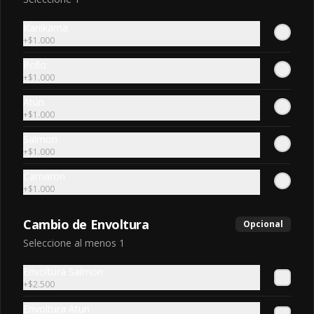
Kanikama
+
$1.000
Chili Roll
camarón, salmón, ciboulette bañado 
Pollo
en salsa spicy-masago
+
$1.000
Atún
+
$1.000
$7.200
Salmon
+
$1.000
Dinamita Roll
Camaron
Camaron furay, queso crema, cebollin 
+
$1.000
envuelto en palta, coronado con mix 
kanikama, cebollin, masago y salsa 
Cambio de Envoltura
acevichada
Opcional
Seleccione al menos 1
$7.200
Envoltura Salmon
+
$2.500
Edy roll
Envoltura Atun