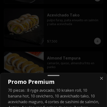
Acevichado Tako
pulpo furay, palta envuelto en salmón 
y salsa acevichada
$7.500
Almond Tempura
camarón, queso, almendra frito en 
panko
Promo Premium
$6.800
70 piezas : 8 ryge avocado, 10 kraken roll, 10
banana hot, 10 cevichero, 10 acevichado tako, 10
Banana Hot
acevichado maguro, 4 cortes de sashimi de salmón,
pollo y palta envuelto en plátano frito 