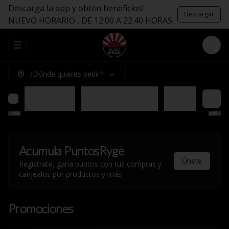
Descarga la app y obtén beneficios!
Descargar
NUEVO HORARIO , DE 12:00 A 22:40 HORAS
Abrir menu de navegación
Logi
¿Dónde quieres pedir?
Promociones
Entradas/ Appetizer
Especiales sin Ar
Acumula
PuntosRyge
Únete
Regístrate, gana puntos con tus compras y
canjealos por productos y más
Promociones