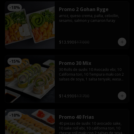
-
18
%
Promo 2 Gohan Ryge
arroz, queso crema, palta, cebollin, 
sesamo, salmon y camaron furay
$13.990
$17.000
-
15
%
Promo 30 Mix
30 Rolls de sushi: 10 Avocado ebi, 10 
California tori, 10 Tempura maki con 2 
salsas de soya, 1 salsa teriyaki, wasabi, 
jengibre y 2 palitos
$14.990
$17.700
-
18
%
Promo 40 Frias
40 piezas de sushi: 10 avocado sake, 
10 sake roll ebi, 10 california tori, 10 
cheese roll maki con 2 salsas de soya, 