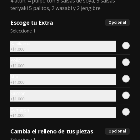
4 atún, 4 pulpo con 5 salsas de soya, 3 salsas
en panko y salsa de maracuyá
teriyaki 5 palitos, 2 wasabi y 2 jengibre
Escoge tu Extra
Opcional
$7.500
Seleccione 1
Kanikama
Cevichero
+
$1.000
salmón, camarón, palta, coronado con 
Pollo
ceviche y salsa acevichada
+
$1.000
Atún
+
$1.000
$9.900
Salmon
+
$1.000
Chicharoll
Camaron
chicharrón de salmón, queso y palta 
+
$1.000
envuelto en salmón, coronado con 
salsa acevichada
Cambia el relleno de tus piezas
Opcional
$7.200
Seleccione 1