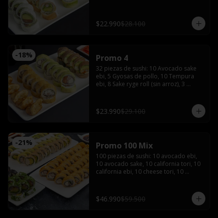
de soya, 1 salsa teriyaki, wasabi y 
jengibre
$22.990
$28.100
-
18
%
Promo 4
32 piezas de sushi: 10 Avocado sake 
ebi, 5 Gyosas de pollo, 10 Tempura 
ebi, 8 Sake ryge roll (sin arroz), 3 
palitos, 2 salsas de soya, 2 salsas 
teriyaki, wasabi, jengibre y bebida de 
1.5 Litros
$23.990
$29.100
-
21
%
Promo 100 Mix
100 piezas de sushi: 10 avocado ebi, 
10 avocado sake, 10 california tori, 10 
california ebi, 10 cheese tori, 10 
hosomaki maki, 20 tempura maki, 10 
tempura tori, 10 tempura ebi con 5 
palitos, 6 salsas de soya, 4 salsas 
$46.990
$59.500
teriyaki,2 wasabi y 2 jengibres