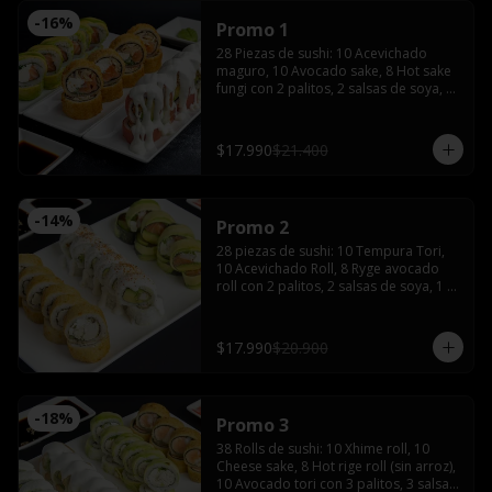
-
16
%
Promo 1
28 Piezas de sushi: 10 Acevichado 
maguro, 10 Avocado sake, 8 Hot sake 
fungi con 2 palitos, 2 salsas de soya, 1 
salsa teriyaki, wasabi y jengibre.
$17.990
$21.400
-
14
%
Promo 2
28 piezas de sushi: 10 Tempura Tori, 
10 Acevichado Roll, 8 Ryge avocado 
roll con 2 palitos, 2 salsas de soya, 1 
salsa teriyaki, wasabi y jengibre
$17.990
$20.900
-
18
%
Promo 3
38 Rolls de sushi: 10 Xhime roll, 10 
Cheese sake, 8 Hot rige roll (sin arroz), 
10 Avocado tori con 3 palitos, 3 salsas 