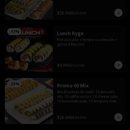
bañado en salsa acevichada coronado 
con shishimi

Avocado sake : Salmón, queso crema y 
$20.990
$28.000
ciboulette envuelto en palta

Gyozas y Bebida a elección
-
17
%
Lunch Ryge
Roll avocado o tempura a elección + 
gyoza a elección
$9.990
$12.100
-
23
%
Promo 60 Mix
Mix 60 piezas de sushi: 10 avocado 
ebi, 10 california tori, 10 cheese sake, 
10 hosomaki maki, 10 tempura maki, 
10 tempura tori con 4 salsas de soya, 2 
salsas teriyaki, jengibre, wasabi, 4 
palitos
$26.990
$34.900