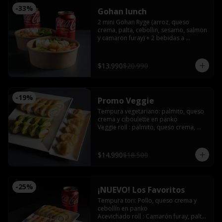
-
33
%
Gohan lunch
2 mini Gohan Ryge (arroz, queso 
crema, palta, cebollin, sesamo, salmon 
y camaron furay) + 2 bebidas a 
eleccion. Disponible de 12:00 a 15:00
$13.990
$20.990
-
19
%
Promo Veggie
Tempura vegetariano: palmito, queso 
crema y ciboulette en panko

Veggie roll : palmito, queso crema, 
palta, pimentón furay, envuelto en 
palta sin arroz

Gyozas de champiñón queso
$14.990
$18.500
-
25
%
¡NUEVO! Los Favoritos
Tempura tori: Pollo, queso crema y 
cebollín en panko

Acevichado roll : Camarón furay, palta, 