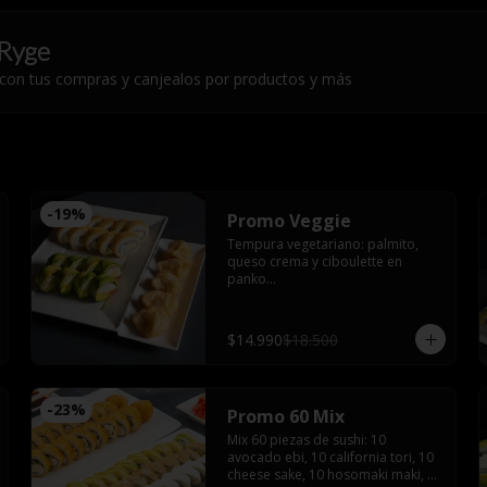
Ryge
 con tus compras y canjealos por productos y más
-
19
%
Promo Veggie
Tempura vegetariano: palmito, 
queso crema y ciboulette en 
panko

Veggie roll : palmito, queso crema, 
palta, pimentón furay, envuelto en 
palta sin arroz

$14.990
$18.500
Gyozas de champiñón queso
-
23
%
Promo 60 Mix
Mix 60 piezas de sushi: 10 
avocado ebi, 10 california tori, 10 
cheese sake, 10 hosomaki maki, 10 