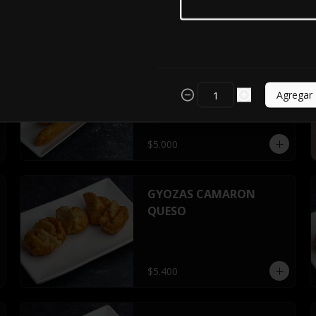
$9.500
Ebi Furay
Agregar
$5.000
GYOZAS CAMARON
QUESO
$5.400