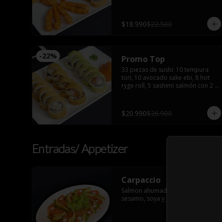
furay
$18.990
$22.500
-
22
%
Promo Top
33 piezas de sushi: 10 tempura 
tori, 10 avocado sake ebi, 8 hot 
ryge roll, 5 sashimi salmón con 2 
palitos, 2 salsas de soya, 2 salsas 
teriyaki, wasabi y jengibre
$20.990
$26.900
Entradas/ Appetizer
Carpaccio
Salmon ahumado, palta, aceite de 
sesamo, soya y jugo de limon