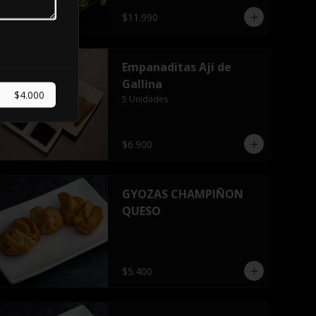
$11.990
Empanaditas Aji de
Gallina
$4.000
5 Unidades
$6.900
GYOZAS CHAMPIÑON
QUESO
$5.400