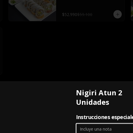
acevichado maguro, 4 cortes de 
sashimi de salmón, 4 atún, 4 pulpo 
con 5 salsas de soya, 3 salsas 
$52.990
$59.100
teriyaki 5 palitos, 2 wasabi y 2 
jengibre
Nigiri Atun 2
Unidades
Ceviche Atun
CEVICHE ATUN
Instrucciones especial