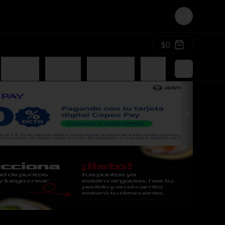
Login
$0
Sake Rolls
Avocados
Cheese Rolls
Gohan
Postres
Sals