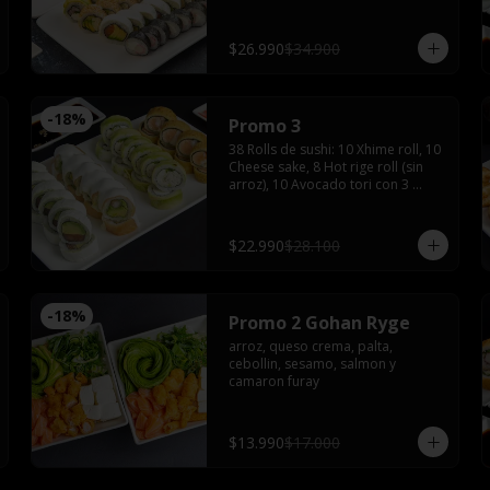
tempura maki, 10 tempura tori con 
4 salsas de soya, 2 salsas teriyaki, 
jengibre, wasabi, 4 palitos
$26.990
$34.900
-
18
%
Promo 3
38 Rolls de sushi: 10 Xhime roll, 10 
Cheese sake, 8 Hot rige roll (sin 
arroz), 10 Avocado tori con 3 
palitos, 3 salsas de soya, 1 salsa 
teriyaki, wasabi y jengibre
$22.990
$28.100
-
18
%
Promo 2 Gohan Ryge
arroz, queso crema, palta, 
cebollin, sesamo, salmon y 
camaron furay
$13.990
$17.000