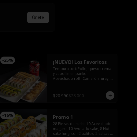
Únete
-
25
%
¡NUEVO! Los Favoritos
Tempura tori: Pollo, queso crema 
y cebollín en panko

Acevichado roll : Camarón furay, 
palta, bañado en salsa acevichada 
coronado con shishimi

Avocado sake : Salmón, queso 
$20.990
$28.000
crema y ciboulette envuelto en 
palta

Gyozas y Bebida a elección
-
16
%
Promo 1
28 Piezas de sushi: 10 Acevichado 
maguro, 10 Avocado sake, 8 Hot 
sake fungi con 2 palitos, 2 salsas 