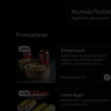
Acumula
Puntos
Regístrate, gana puntos
Promociones
-
33
%
Gohan lunch
2 mini Gohan Ryge (arroz, queso 
crema, palta, cebollin, sesamo, 
salmon y camaron furay) + 2 
bebidas a eleccion. Disponible de 
12:00 a 15:00
$13.990
$20.990
-
17
%
Lunch Ryge
Roll avocado o tempura a elección 
+ gyoza a elección