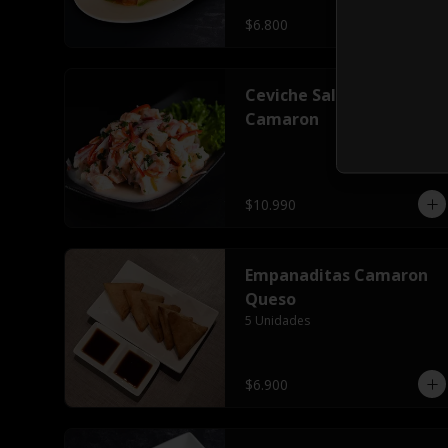
$6.800
Ceviche Salmon
Camaron
$10.990
Empanaditas Camaron
Queso
5 Unidades
$6.900