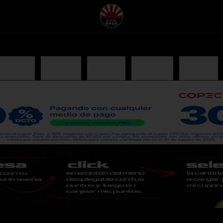
 sin Arroz
Californias
Especiales
Hosomakis
Tempuras