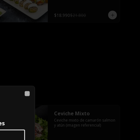
salsa teriyaki, 2 palitos
$18.990
$21.800
Close
Ceviche Mixto
Ceviche mixto de camarón salmon 
es
y atún (imagen referencial)