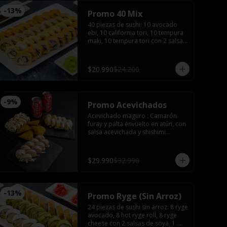
-
13
%
Promo 40 Mix
40 piezas de sushi: 10 avocado 
ebi, 10 california tori, 10 tempura 
maki, 10 tempura tori con 2 salsas 
de soya, 2 salsas teriyaki, wasabi, 
jengibre y 3 palitos
$20.990
$24.200
-
9
%
Promo Acevichados
Acevichado maguro : Camarón 
furay y palta envuelto en atún, con 
salsa acevichada y shishimi

Nikkei roll: Camarón furay y palta, 
coronado con ceviche de camarón 
y salmón con salsa acevichada.

$29.990
$32.990
Acevichado tako: Pulpo furay, 
palta envuelto en salmón y salsa 
acevichada

Empanadas de camarón queso 

-
13
%
Promo Ryge (Sin Arroz)
2 latas de bebida (coca, sprite o 
fanta)
24 piezas de sushi sin arroz: 8 ryge 
avocado, 8 hot ryge roll, 8 ryge 
cheese con 2 salsas de soya, 1 