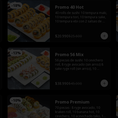
-
18
%
Promo 40 Hot
40 rolls de sushi: 10 tempura maki, 
10 tempura tori, 10 tempura sake, 
10 tempura ebi con 2 salsas de 
soyas, 2 salsa teriyaki, 3 palitos, 
wasabi, jengibre
$20.990
$25.600
-
13
%
Promo 56 Mix
56 piezas de sushi: 10 cevichero 
roll, 8 ryge avocado (sin arroz) 8 
sake ryge roll (sin arroz), 10 
tempura ebi, 10 tempura tori, 10 
cheese sake roll con 4 palitos, 4 
salsas de soya, 2 salsas teriyaki, 
$38.990
$45.000
wasabi y jengibre
-
10
%
Promo Premium
70 piezas : 8 ryge avocado, 10 
kraken roll, 10 banana hot, 10 
cevichero, 10 acevichado tako, 10 