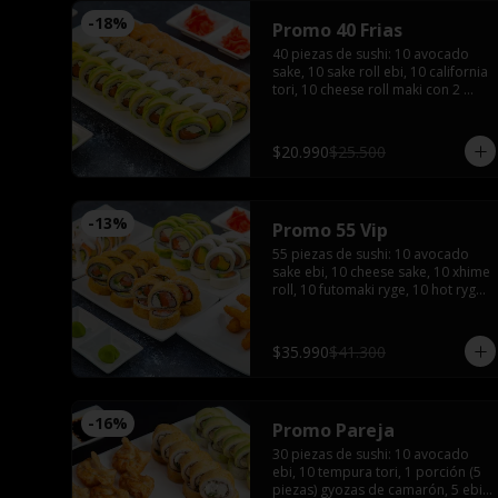
-
18
%
Promo 40 Frias
40 piezas de sushi: 10 avocado 
sake, 10 sake roll ebi, 10 california 
tori, 10 cheese roll maki con 2 
salsas de soya, 2 salsas teriyaki, 
wasabi, jengibre y 3 palitos
$20.990
$25.500
-
13
%
Promo 55 Vip
55 piezas de sushi: 10 avocado 
sake ebi, 10 cheese sake, 10 xhime 
roll, 10 futomaki ryge, 10 hot ryge 
roll, 5 camarones furay con 3 
salsas de soya, 3 salsas teriyaki, 4 
palitos, wasabi y jengibre
$35.990
$41.300
-
16
%
Promo Pareja
30 piezas de sushi: 10 avocado 
ebi, 10 tempura tori, 1 porción (5 
piezas) gyozas de camarón, 5 ebi 