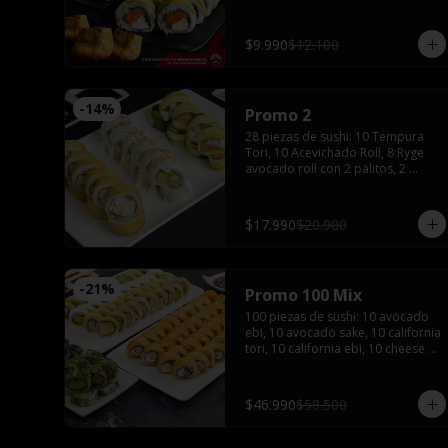
$9.990
$12.100
-
14
%
Promo 2
28 piezas de sushi: 10 Tempura 
Tori, 10 Acevichado Roll, 8 Ryge 
avocado roll con 2 palitos, 2 
salsas de soya, 1 salsa teriyaki, 
wasabi y jengibre
$17.990
$20.900
-
21
%
Promo 100 Mix
100 piezas de sushi: 10 avocado 
ebi, 10 avocado sake, 10 california 
tori, 10 california ebi, 10 cheese 
tori, 10 hosomaki maki, 20 
tempura maki, 10 tempura tori, 10 
tempura ebi con 5 palitos, 6 salsas 
$46.990
$59.500
de soya, 4 salsas teriyaki,2 wasabi 
y 2 jengibres