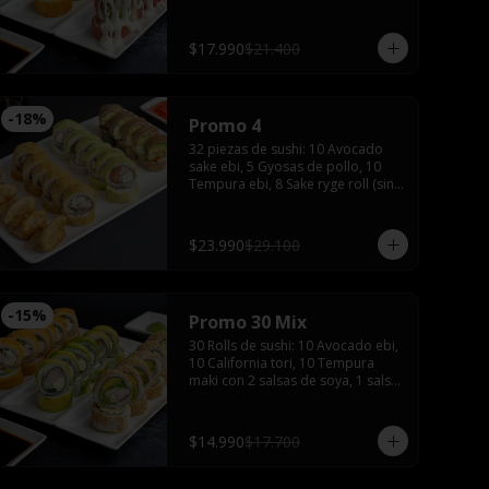
de soya, 1 salsa teriyaki, wasabi y 
jengibre.
$17.990
$21.400
-
18
%
Promo 4
32 piezas de sushi: 10 Avocado 
sake ebi, 5 Gyosas de pollo, 10 
Tempura ebi, 8 Sake ryge roll (sin 
arroz), 3 palitos, 2 salsas de soya, 
2 salsas teriyaki, wasabi, jengibre y 
bebida de 1.5 Litros
$23.990
$29.100
-
15
%
Promo 30 Mix
30 Rolls de sushi: 10 Avocado ebi, 
10 California tori, 10 Tempura 
maki con 2 salsas de soya, 1 salsa 
teriyaki, wasabi, jengibre y 2 
palitos
$14.990
$17.700