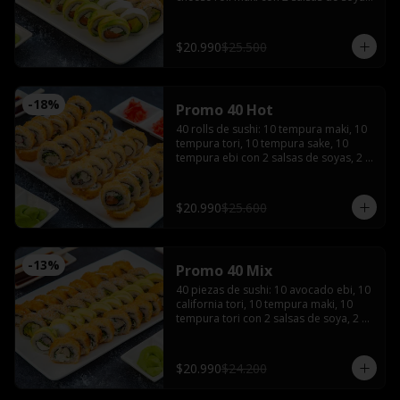
2 salsas teriyaki, wasabi, jengibre y 3 
palitos
$20.990
$25.500
-
18
%
Promo 40 Hot
40 rolls de sushi: 10 tempura maki, 10 
tempura tori, 10 tempura sake, 10 
tempura ebi con 2 salsas de soyas, 2 
salsa teriyaki, 3 palitos, wasabi, 
jengibre
$20.990
$25.600
-
13
%
Promo 40 Mix
40 piezas de sushi: 10 avocado ebi, 10 
california tori, 10 tempura maki, 10 
tempura tori con 2 salsas de soya, 2 
salsas teriyaki, wasabi, jengibre y 3 
palitos
$20.990
$24.200