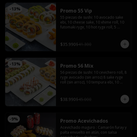
-
13
%
Promo 55 Vip
55 piezas de sushi: 10 avocado sake 
ebi, 10 cheese sake, 10 xhime roll, 10 
futomaki ryge, 10 hot ryge roll, 5 
camarones furay con 3 salsas de soya, 
3 salsas teriyaki, 4 palitos, wasabi y 
jengibre
$35.990
$41.300
-
13
%
Promo 56 Mix
56 piezas de sushi: 10 cevichero roll, 8 
ryge avocado (sin arroz) 8 sake ryge 
roll (sin arroz), 10 tempura ebi, 10 
tempura tori, 10 cheese sake roll con 4 
palitos, 4 salsas de soya, 2 salsas 
teriyaki, wasabi y jengibre
$38.990
$45.000
-
9
%
Promo Acevichados
Acevichado maguro : Camarón furay y 
palta envuelto en atún, con salsa 