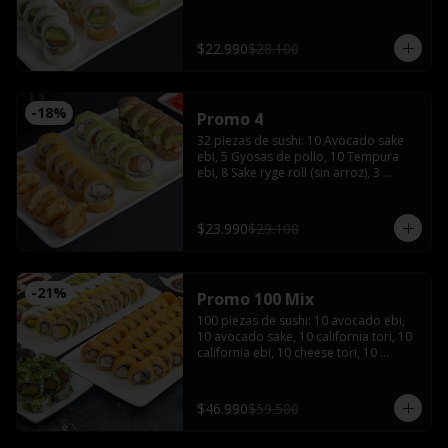
de soya, 1 salsa teriyaki, wasabi y 
jengibre
$22.990
$28.100
-
18
%
Promo 4
32 piezas de sushi: 10 Avocado sake 
ebi, 5 Gyosas de pollo, 10 Tempura 
ebi, 8 Sake ryge roll (sin arroz), 3 
palitos, 2 salsas de soya, 2 salsas 
teriyaki, wasabi, jengibre y bebida de 
1.5 Litros
$23.990
$29.100
-
21
%
Promo 100 Mix
100 piezas de sushi: 10 avocado ebi, 
10 avocado sake, 10 california tori, 10 
california ebi, 10 cheese tori, 10 
hosomaki maki, 20 tempura maki, 10 
tempura tori, 10 tempura ebi con 5 
palitos, 6 salsas de soya, 4 salsas 
$46.990
$59.500
teriyaki,2 wasabi y 2 jengibres