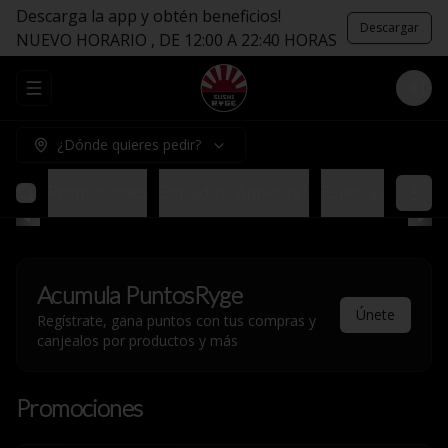
Descarga la app y obtén beneficios!
Descargar
NUEVO HORARIO , DE 12:00 A 22:40 HORAS
Abrir menu de navegación
Logi
¿Dónde quieres pedir?
Promociones
Entradas/ Appetizer
Especiales sin Ar
Acumula
PuntosRyge
Únete
Regístrate, gana puntos con tus compras y
canjealos por productos y más
Promociones