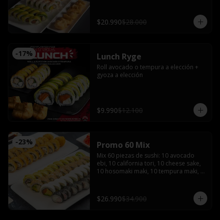
bañado en salsa acevichada coronado 
con shishimi

Avocado sake : Salmón, queso crema y 
$20.990
$28.000
ciboulette envuelto en palta

Gyozas y Bebida a elección
-
17
%
Lunch Ryge
Roll avocado o tempura a elección + 
gyoza a elección
$9.990
$12.100
-
23
%
Promo 60 Mix
Mix 60 piezas de sushi: 10 avocado 
ebi, 10 california tori, 10 cheese sake, 
10 hosomaki maki, 10 tempura maki, 
10 tempura tori con 4 salsas de soya, 2 
salsas teriyaki, jengibre, wasabi, 4 
palitos
$26.990
$34.900