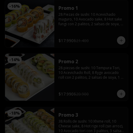
-
16
%
Promo 1
28 Piezas de sushi: 10 Acevichado 
maguro, 10 Avocado sake, 8 Hot sake 
fungi con 2 palitos, 2 salsas de soya, 1 
salsa teriyaki, wasabi y jengibre.
$17.990
$21.400
-
14
%
Promo 2
28 piezas de sushi: 10 Tempura Tori, 
10 Acevichado Roll, 8 Ryge avocado 
roll con 2 palitos, 2 salsas de soya, 1 
salsa teriyaki, wasabi y jengibre
$17.990
$20.900
-
18
%
Promo 3
38 Rolls de sushi: 10 Xhime roll, 10 
Cheese sake, 8 Hot rige roll (sin arroz), 
10 Avocado tori con 3 palitos, 3 salsas 