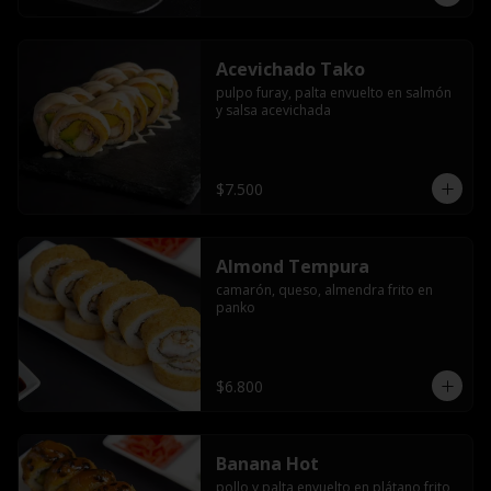
Acevichado Tako
pulpo furay, palta envuelto en salmón 
y salsa acevichada
$7.500
Almond Tempura
camarón, queso, almendra frito en 
panko
$6.800
Banana Hot
pollo y palta envuelto en plátano frito 