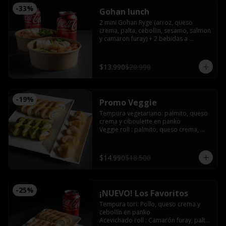
-
33
%
Gohan lunch
2 mini Gohan Ryge (arroz, queso 
crema, palta, cebollin, sesamo, salmon 
y camaron furay) + 2 bebidas a 
eleccion. Disponible de 12:00 a 15:00
$13.990
$20.990
-
19
%
Promo Veggie
Tempura vegetariano: palmito, queso 
crema y ciboulette en panko

Veggie roll : palmito, queso crema, 
palta, pimentón furay, envuelto en 
palta sin arroz

Gyozas de champiñón queso
$14.990
$18.500
-
25
%
¡NUEVO! Los Favoritos
Tempura tori: Pollo, queso crema y 
cebollín en panko

Acevichado roll : Camarón furay, palta, 