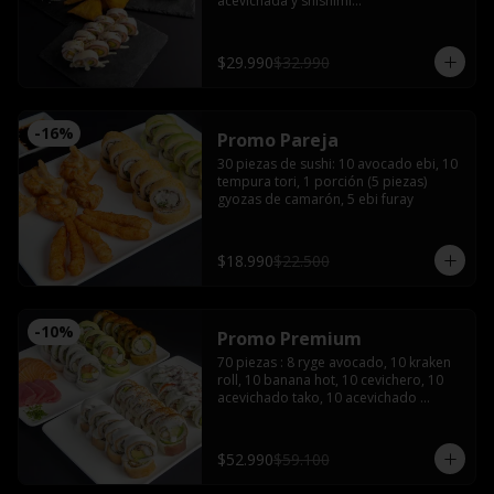
acevichada y shishimi

Nikkei roll: Camarón furay y palta, 
coronado con ceviche de camarón y 
salmón con salsa acevichada.

$29.990
$32.990
Acevichado tako: Pulpo furay, palta 
envuelto en salmón y salsa acevichada

Empanadas de camarón queso 

2 latas de bebida (coca, sprite o fanta)
-
16
%
Promo Pareja
30 piezas de sushi: 10 avocado ebi, 10 
tempura tori, 1 porción (5 piezas) 
gyozas de camarón, 5 ebi furay
$18.990
$22.500
-
10
%
Promo Premium
70 piezas : 8 ryge avocado, 10 kraken 
roll, 10 banana hot, 10 cevichero, 10 
acevichado tako, 10 acevichado 
maguro, 4 cortes de sashimi de 
salmón, 4 atún, 4 pulpo con 5 salsas 
de soya, 3 salsas teriyaki 5 palitos, 2 
$52.990
$59.100
wasabi y 2 jengibre