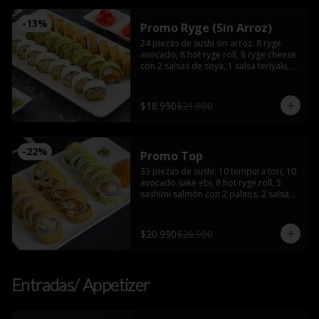
-
13
%
Promo Ryge (Sin Arroz)
24 piezas de sushi sin arroz: 8 ryge 
avocado, 8 hot ryge roll, 8 ryge cheese 
con 2 salsas de soya, 1 salsa teriyaki, 2 
palitos
$18.990
$21.800
-
22
%
Promo Top
33 piezas de sushi: 10 tempura tori, 10 
avocado sake ebi, 8 hot ryge roll, 5 
sashimi salmón con 2 palitos, 2 salsas 
de soya, 2 salsas teriyaki, wasabi y 
jengibre
$20.990
$26.900
Entradas/ Appetizer