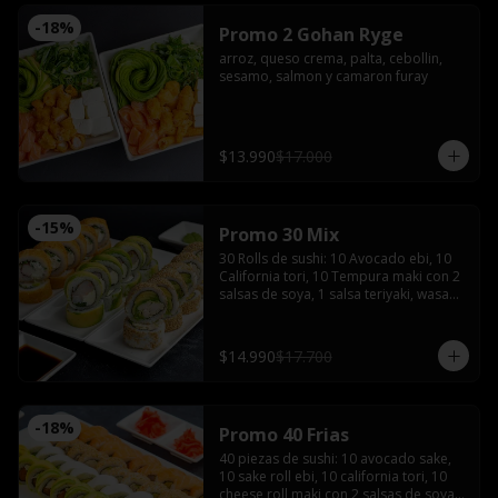
-
18
%
Promo 2 Gohan Ryge
arroz, queso crema, palta, cebollin, 
sesamo, salmon y camaron furay
$13.990
$17.000
-
15
%
Promo 30 Mix
30 Rolls de sushi: 10 Avocado ebi, 10 
California tori, 10 Tempura maki con 2 
salsas de soya, 1 salsa teriyaki, wasabi, 
jengibre y 2 palitos
$14.990
$17.700
-
18
%
Promo 40 Frias
40 piezas de sushi: 10 avocado sake, 
10 sake roll ebi, 10 california tori, 10 
cheese roll maki con 2 salsas de soya, 