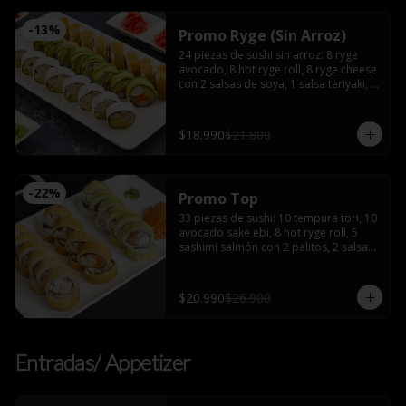
-
13
%
Promo Ryge (Sin Arroz)
24 piezas de sushi sin arroz: 8 ryge 
avocado, 8 hot ryge roll, 8 ryge cheese 
con 2 salsas de soya, 1 salsa teriyaki, 2 
palitos
$18.990
$21.800
-
22
%
Promo Top
33 piezas de sushi: 10 tempura tori, 10 
avocado sake ebi, 8 hot ryge roll, 5 
sashimi salmón con 2 palitos, 2 salsas 
de soya, 2 salsas teriyaki, wasabi y 
jengibre
$20.990
$26.900
Entradas/ Appetizer