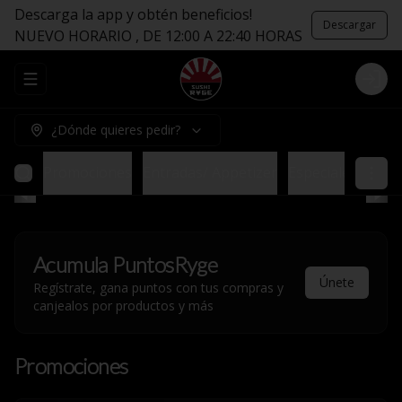
Descarga la app y obtén beneficios!
Descargar
NUEVO HORARIO , DE 12:00 A 22:40 HORAS
Abrir menu de navegación
Logi
¿Dónde quieres pedir?
Promociones
Entradas/ Appetizer
Especiales sin Ar
Acumula
PuntosRyge
Únete
Regístrate, gana puntos con tus compras y
canjealos por productos y más
Promociones