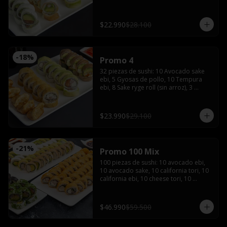
de soya, 1 salsa teriyaki, wasabi y 
jengibre
$22.990
$28.100
-
18
%
Promo 4
32 piezas de sushi: 10 Avocado sake 
ebi, 5 Gyosas de pollo, 10 Tempura 
ebi, 8 Sake ryge roll (sin arroz), 3 
palitos, 2 salsas de soya, 2 salsas 
teriyaki, wasabi, jengibre y bebida de 
1.5 Litros
$23.990
$29.100
-
21
%
Promo 100 Mix
100 piezas de sushi: 10 avocado ebi, 
10 avocado sake, 10 california tori, 10 
california ebi, 10 cheese tori, 10 
hosomaki maki, 20 tempura maki, 10 
tempura tori, 10 tempura ebi con 5 
palitos, 6 salsas de soya, 4 salsas 
$46.990
$59.500
teriyaki,2 wasabi y 2 jengibres