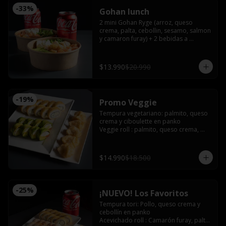
-
33
%
Gohan lunch
2 mini Gohan Ryge (arroz, queso 
crema, palta, cebollin, sesamo, salmon 
y camaron furay) + 2 bebidas a 
eleccion. Disponible de 12:00 a 15:00
$13.990
$20.990
-
19
%
Promo Veggie
Tempura vegetariano: palmito, queso 
crema y ciboulette en panko

Veggie roll : palmito, queso crema, 
palta, pimentón furay, envuelto en 
palta sin arroz

Gyozas de champiñón queso
$14.990
$18.500
-
25
%
¡NUEVO! Los Favoritos
Tempura tori: Pollo, queso crema y 
cebollín en panko

Acevichado roll : Camarón furay, palta, 