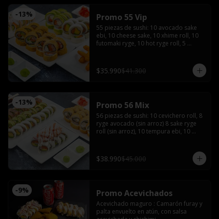
-
13
%
Promo 55 Vip
55 piezas de sushi: 10 avocado sake 
ebi, 10 cheese sake, 10 xhime roll, 10 
futomaki ryge, 10 hot ryge roll, 5 
camarones furay con 3 salsas de soya, 
3 salsas teriyaki, 4 palitos, wasabi y 
jengibre
$35.990
$41.300
-
13
%
Promo 56 Mix
56 piezas de sushi: 10 cevichero roll, 8 
ryge avocado (sin arroz) 8 sake ryge 
roll (sin arroz), 10 tempura ebi, 10 
tempura tori, 10 cheese sake roll con 4 
palitos, 4 salsas de soya, 2 salsas 
teriyaki, wasabi y jengibre
$38.990
$45.000
-
9
%
Promo Acevichados
Acevichado maguro : Camarón furay y 
palta envuelto en atún, con salsa 