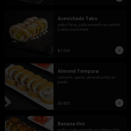
Acevichado Tako
pulpo furay, palta envuelto en salmón 
y salsa acevichada
$7.500
Almond Tempura
camarón, queso, almendra frito en 
panko
$6.800
Banana Hot
pollo y palta envuelto en plátano frito 