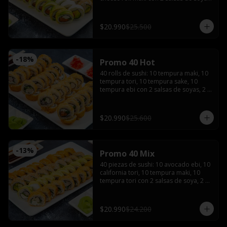
2 salsas teriyaki, wasabi, jengibre y 3 
palitos
$20.990
$25.500
-
18
%
Promo 40 Hot
40 rolls de sushi: 10 tempura maki, 10 
tempura tori, 10 tempura sake, 10 
tempura ebi con 2 salsas de soyas, 2 
salsa teriyaki, 3 palitos, wasabi, 
jengibre
$20.990
$25.600
-
13
%
Promo 40 Mix
40 piezas de sushi: 10 avocado ebi, 10 
california tori, 10 tempura maki, 10 
tempura tori con 2 salsas de soya, 2 
salsas teriyaki, wasabi, jengibre y 3 
palitos
$20.990
$24.200