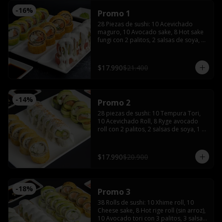
-
16
%
Promo 1
28 Piezas de sushi: 10 Acevichado 
maguro, 10 Avocado sake, 8 Hot sake 
fungi con 2 palitos, 2 salsas de soya, 1 
salsa teriyaki, wasabi y jengibre.
$17.990
$21.400
-
14
%
Promo 2
28 piezas de sushi: 10 Tempura Tori, 
10 Acevichado Roll, 8 Ryge avocado 
roll con 2 palitos, 2 salsas de soya, 1 
salsa teriyaki, wasabi y jengibre
$17.990
$20.900
-
18
%
Promo 3
38 Rolls de sushi: 10 Xhime roll, 10 
Cheese sake, 8 Hot rige roll (sin arroz), 
10 Avocado tori con 3 palitos, 3 salsas 