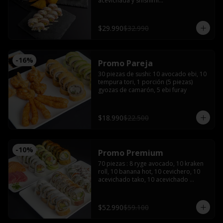
acevichada y shishimi

Nikkei roll: Camarón furay y palta, 
coronado con ceviche de camarón y 
salmón con salsa acevichada.

$29.990
$32.990
Acevichado tako: Pulpo furay, palta 
envuelto en salmón y salsa acevichada

Empanadas de camarón queso 

2 latas de bebida (coca, sprite o fanta)
-
16
%
Promo Pareja
30 piezas de sushi: 10 avocado ebi, 10 
tempura tori, 1 porción (5 piezas) 
gyozas de camarón, 5 ebi furay
$18.990
$22.500
-
10
%
Promo Premium
70 piezas : 8 ryge avocado, 10 kraken 
roll, 10 banana hot, 10 cevichero, 10 
acevichado tako, 10 acevichado 
maguro, 4 cortes de sashimi de 
salmón, 4 atún, 4 pulpo con 5 salsas 
de soya, 3 salsas teriyaki 5 palitos, 2 
$52.990
$59.100
wasabi y 2 jengibre