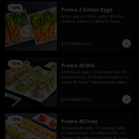
-
18
%
Promo 2 Gohan Ryge
arroz, queso crema, palta, cebollin, 
sesamo, salmon y camaron furay
$13.990
$17.000
-
15
%
Promo 30 Mix
30 Rolls de sushi: 10 Avocado ebi, 10 
California tori, 10 Tempura maki con 2 
salsas de soya, 1 salsa teriyaki, wasabi, 
jengibre y 2 palitos
$14.990
$17.700
-
18
%
Promo 40 Frias
40 piezas de sushi: 10 avocado sake, 
10 sake roll ebi, 10 california tori, 10 
cheese roll maki con 2 salsas de soya, 