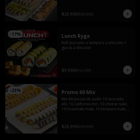
bañado en salsa acevichada coronado 
con shishimi

Avocado sake : Salmón, queso crema y 
$20.990
$28.000
ciboulette envuelto en palta

Gyozas y Bebida a elección
-
17
%
Lunch Ryge
Roll avocado o tempura a elección + 
gyoza a elección
$9.990
$12.100
-
23
%
Promo 60 Mix
Mix 60 piezas de sushi: 10 avocado 
ebi, 10 california tori, 10 cheese sake, 
10 hosomaki maki, 10 tempura maki, 
10 tempura tori con 4 salsas de soya, 2 
salsas teriyaki, jengibre, wasabi, 4 
palitos
$26.990
$34.900