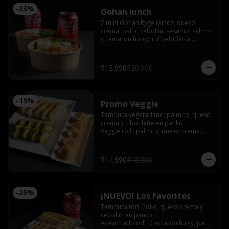
-
33
%
Gohan lunch
2 mini Gohan Ryge (arroz, queso 
crema, palta, cebollin, sesamo, salmon 
y camaron furay) + 2 bebidas a 
eleccion. Disponible de 12:00 a 15:00
$13.990
$20.990
-
19
%
Promo Veggie
Tempura vegetariano: palmito, queso 
crema y ciboulette en panko

Veggie roll : palmito, queso crema, 
palta, pimentón furay, envuelto en 
palta sin arroz

Gyozas de champiñón queso
$14.990
$18.500
-
25
%
¡NUEVO! Los Favoritos
Tempura tori: Pollo, queso crema y 
cebollín en panko

Acevichado roll : Camarón furay, palta, 