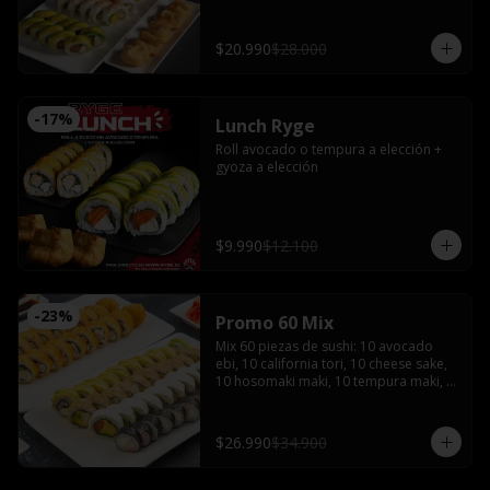
bañado en salsa acevichada coronado 
con shishimi

Avocado sake : Salmón, queso crema y 
$20.990
$28.000
ciboulette envuelto en palta

Gyozas y Bebida a elección
-
17
%
Lunch Ryge
Roll avocado o tempura a elección + 
gyoza a elección
$9.990
$12.100
-
23
%
Promo 60 Mix
Mix 60 piezas de sushi: 10 avocado 
ebi, 10 california tori, 10 cheese sake, 
10 hosomaki maki, 10 tempura maki, 
10 tempura tori con 4 salsas de soya, 2 
salsas teriyaki, jengibre, wasabi, 4 
palitos
$26.990
$34.900