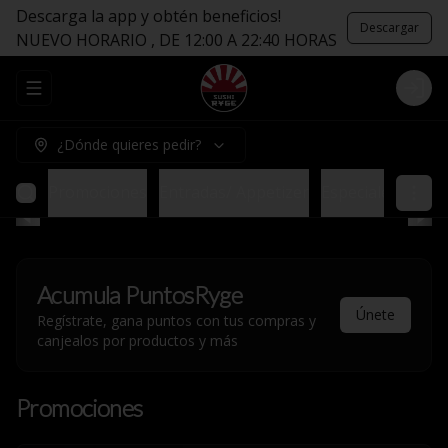
Descarga la app y obtén beneficios!
Descargar
NUEVO HORARIO , DE 12:00 A 22:40 HORAS
Abrir menu de navegación
Logi
¿Dónde quieres pedir?
Promociones
Entradas/ Appetizer
Especiales sin Ar
Acumula
PuntosRyge
Únete
Regístrate, gana puntos con tus compras y
canjealos por productos y más
Promociones