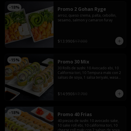
-
18
%
Promo 2 Gohan Ryge
arroz, queso crema, palta, cebollin, 
sesamo, salmon y camaron furay
$13.990
$17.000
-
15
%
Promo 30 Mix
30 Rolls de sushi: 10 Avocado ebi, 10 
California tori, 10 Tempura maki con 2 
salsas de soya, 1 salsa teriyaki, wasabi, 
jengibre y 2 palitos
$14.990
$17.700
-
18
%
Promo 40 Frias
40 piezas de sushi: 10 avocado sake, 
10 sake roll ebi, 10 california tori, 10 
cheese roll maki con 2 salsas de soya, 