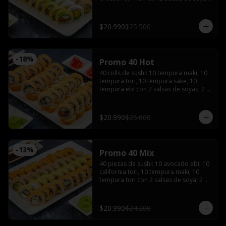
2 salsas teriyaki, wasabi, jengibre y 3 
palitos
$20.990
$25.500
-
18
%
Promo 40 Hot
40 rolls de sushi: 10 tempura maki, 10 
tempura tori, 10 tempura sake, 10 
tempura ebi con 2 salsas de soyas, 2 
salsa teriyaki, 3 palitos, wasabi, 
jengibre
$20.990
$25.600
-
13
%
Promo 40 Mix
40 piezas de sushi: 10 avocado ebi, 10 
california tori, 10 tempura maki, 10 
tempura tori con 2 salsas de soya, 2 
salsas teriyaki, wasabi, jengibre y 3 
palitos
$20.990
$24.200