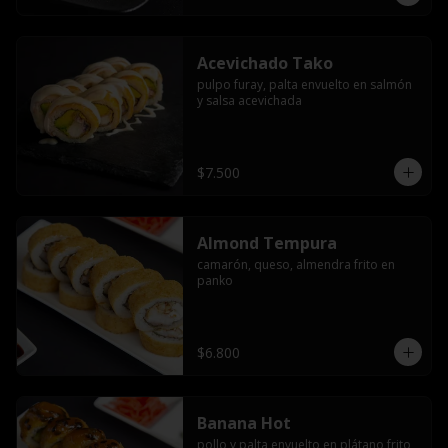
Acevichado Tako
pulpo furay, palta envuelto en salmón 
y salsa acevichada
$7.500
Almond Tempura
camarón, queso, almendra frito en 
panko
$6.800
Banana Hot
pollo y palta envuelto en plátano frito 