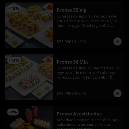
-
13
%
Promo 55 Vip
55 piezas de sushi: 10 avocado sake 
ebi, 10 cheese sake, 10 xhime roll, 10 
futomaki ryge, 10 hot ryge roll, 5 
camarones furay con 3 salsas de soya, 
3 salsas teriyaki, 4 palitos, wasabi y 
jengibre
$35.990
$41.300
-
13
%
Promo 56 Mix
56 piezas de sushi: 10 cevichero roll, 8 
ryge avocado (sin arroz) 8 sake ryge 
roll (sin arroz), 10 tempura ebi, 10 
tempura tori, 10 cheese sake roll con 4 
palitos, 4 salsas de soya, 2 salsas 
teriyaki, wasabi y jengibre
$38.990
$45.000
-
9
%
Promo Acevichados
Acevichado maguro : Camarón furay y 
palta envuelto en atún, con salsa 