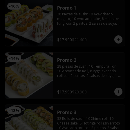
-
16
%
Promo 1
28 Piezas de sushi: 10 Acevichado 
maguro, 10 Avocado sake, 8 Hot sake 
fungi con 2 palitos, 2 salsas de soya, 1 
salsa teriyaki, wasabi y jengibre.
$17.990
$21.400
-
14
%
Promo 2
28 piezas de sushi: 10 Tempura Tori, 
10 Acevichado Roll, 8 Ryge avocado 
roll con 2 palitos, 2 salsas de soya, 1 
salsa teriyaki, wasabi y jengibre
$17.990
$20.900
-
18
%
Promo 3
38 Rolls de sushi: 10 Xhime roll, 10 
Cheese sake, 8 Hot rige roll (sin arroz), 
10 Avocado tori con 3 palitos, 3 salsas 