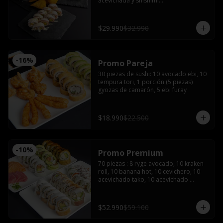
acevichada y shishimi

Nikkei roll: Camarón furay y palta, 
coronado con ceviche de camarón y 
salmón con salsa acevichada.

$29.990
$32.990
Acevichado tako: Pulpo furay, palta 
envuelto en salmón y salsa acevichada

Empanadas de camarón queso 

2 latas de bebida (coca, sprite o fanta)
-
16
%
Promo Pareja
30 piezas de sushi: 10 avocado ebi, 10 
tempura tori, 1 porción (5 piezas) 
gyozas de camarón, 5 ebi furay
$18.990
$22.500
-
10
%
Promo Premium
70 piezas : 8 ryge avocado, 10 kraken 
roll, 10 banana hot, 10 cevichero, 10 
acevichado tako, 10 acevichado 
maguro, 4 cortes de sashimi de 
salmón, 4 atún, 4 pulpo con 5 salsas 
de soya, 3 salsas teriyaki 5 palitos, 2 
$52.990
$59.100
wasabi y 2 jengibre