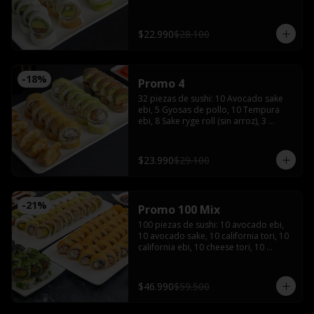
de soya, 1 salsa teriyaki, wasabi y 
jengibre
$22.990
$28.100
-
18
%
Promo 4
32 piezas de sushi: 10 Avocado sake 
ebi, 5 Gyosas de pollo, 10 Tempura 
ebi, 8 Sake ryge roll (sin arroz), 3 
palitos, 2 salsas de soya, 2 salsas 
teriyaki, wasabi, jengibre y bebida de 
1.5 Litros
$23.990
$29.100
-
21
%
Promo 100 Mix
100 piezas de sushi: 10 avocado ebi, 
10 avocado sake, 10 california tori, 10 
california ebi, 10 cheese tori, 10 
hosomaki maki, 20 tempura maki, 10 
tempura tori, 10 tempura ebi con 5 
palitos, 6 salsas de soya, 4 salsas 
$46.990
$59.500
teriyaki,2 wasabi y 2 jengibres