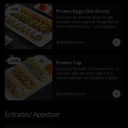
-
13
%
Promo Ryge (Sin Arroz)
24 piezas de sushi sin arroz: 8 ryge 
avocado, 8 hot ryge roll, 8 ryge cheese 
con 2 salsas de soya, 1 salsa teriyaki, 2 
palitos
$18.990
$21.800
-
22
%
Promo Top
33 piezas de sushi: 10 tempura tori, 10 
avocado sake ebi, 8 hot ryge roll, 5 
sashimi salmón con 2 palitos, 2 salsas 
de soya, 2 salsas teriyaki, wasabi y 
jengibre
$20.990
$26.900
Entradas/ Appetizer