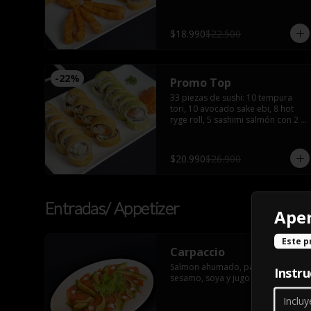
furay
$18.990
$22.500
-
22
%
Promo Top
33 piezas de sushi: 10 tempura 
tori, 10 avocado sake ebi, 8 hot 
ryge roll, 5 sashimi salmón con 2 
palitos, 2 salsas de soya, 2 salsas 
teriyaki, wasabi y jengibre
$20.990
$26.900
Entradas/ Appetizer
Ape
Este p
Carpaccio
Salmon ahumado, palta, aceite de 
Instru
sesamo, soya y jugo de limon