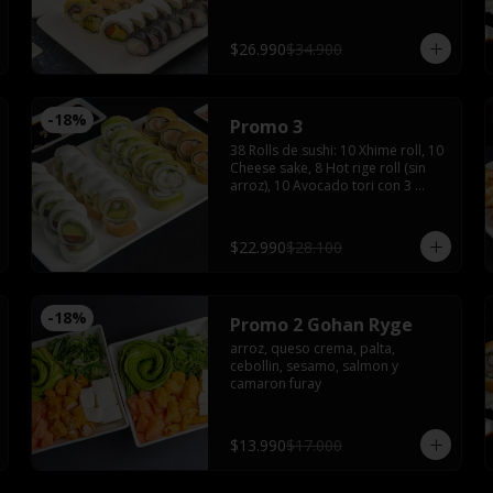
tempura maki, 10 tempura tori con 
4 salsas de soya, 2 salsas teriyaki, 
jengibre, wasabi, 4 palitos
$26.990
$34.900
-
18
%
Promo 3
38 Rolls de sushi: 10 Xhime roll, 10 
Cheese sake, 8 Hot rige roll (sin 
arroz), 10 Avocado tori con 3 
palitos, 3 salsas de soya, 1 salsa 
teriyaki, wasabi y jengibre
$22.990
$28.100
-
18
%
Promo 2 Gohan Ryge
arroz, queso crema, palta, 
cebollin, sesamo, salmon y 
camaron furay
$13.990
$17.000