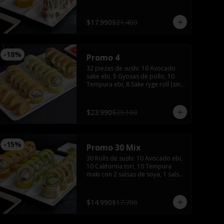
de soya, 1 salsa teriyaki, wasabi y 
jengibre.
$17.990
$21.400
-
18
%
Promo 4
32 piezas de sushi: 10 Avocado 
sake ebi, 5 Gyosas de pollo, 10 
Tempura ebi, 8 Sake ryge roll (sin 
arroz), 3 palitos, 2 salsas de soya, 
2 salsas teriyaki, wasabi, jengibre y 
bebida de 1.5 Litros
$23.990
$29.100
-
15
%
Promo 30 Mix
30 Rolls de sushi: 10 Avocado ebi, 
10 California tori, 10 Tempura 
maki con 2 salsas de soya, 1 salsa 
teriyaki, wasabi, jengibre y 2 
palitos
$14.990
$17.700