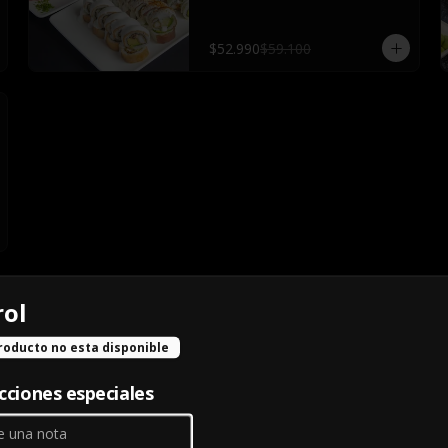
acevichado maguro, 4 cortes de 
sashimi de salmón, 4 atún, 4 pulpo 
con 5 salsas de soya, 3 salsas 
$52.990
$59.100
teriyaki 5 palitos, 2 wasabi y 2 
jengibre
rol
roducto no esta disponible
Ceviche Atun
CEVICHE ATUN
cciones especiales