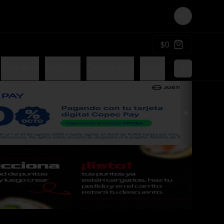
Login
$0
Sake Rolls
Avocados
Cheese Rolls
Gohan
Postres
Sals