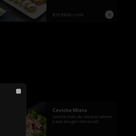
salsa teriyaki, 2 palitos
$18.990
$21.800
Close
Ceviche Mixto
Ceviche mixto de camarón salmon 
y atún (imagen referencial)