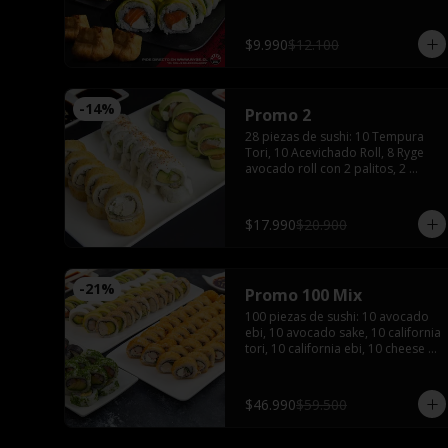
$9.990
$12.100
-
14
%
Promo 2
28 piezas de sushi: 10 Tempura 
Tori, 10 Acevichado Roll, 8 Ryge 
avocado roll con 2 palitos, 2 
salsas de soya, 1 salsa teriyaki, 
wasabi y jengibre
$17.990
$20.900
-
21
%
Promo 100 Mix
100 piezas de sushi: 10 avocado 
ebi, 10 avocado sake, 10 california 
tori, 10 california ebi, 10 cheese 
tori, 10 hosomaki maki, 20 
tempura maki, 10 tempura tori, 10 
tempura ebi con 5 palitos, 6 salsas 
$46.990
$59.500
de soya, 4 salsas teriyaki,2 wasabi 
y 2 jengibres