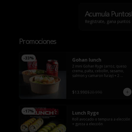
Acumula
Puntos
Regístrate, gana puntos
Promociones
-
33
%
Gohan lunch
2 mini Gohan Ryge (arroz, queso 
crema, palta, cebollin, sesamo, 
salmon y camaron furay) + 2 
bebidas a eleccion. Disponible de 
12:00 a 15:00
$13.990
$20.990
-
17
%
Lunch Ryge
Roll avocado o tempura a elección 
+ gyoza a elección