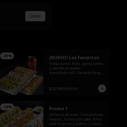
Únete
-
25
%
¡NUEVO! Los Favoritos
Tempura tori: Pollo, queso crema 
y cebollín en panko

Acevichado roll : Camarón furay, 
palta, bañado en salsa acevichada 
coronado con shishimi

Avocado sake : Salmón, queso 
$20.990
$28.000
crema y ciboulette envuelto en 
palta

Gyozas y Bebida a elección
-
16
%
Promo 1
28 Piezas de sushi: 10 Acevichado 
maguro, 10 Avocado sake, 8 Hot 
sake fungi con 2 palitos, 2 salsas 