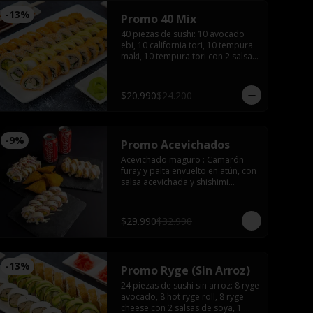
-
13
%
Promo 40 Mix
40 piezas de sushi: 10 avocado 
ebi, 10 california tori, 10 tempura 
maki, 10 tempura tori con 2 salsas 
de soya, 2 salsas teriyaki, wasabi, 
jengibre y 3 palitos
$20.990
$24.200
-
9
%
Promo Acevichados
Acevichado maguro : Camarón 
furay y palta envuelto en atún, con 
salsa acevichada y shishimi

Nikkei roll: Camarón furay y palta, 
coronado con ceviche de camarón 
y salmón con salsa acevichada.

$29.990
$32.990
Acevichado tako: Pulpo furay, 
palta envuelto en salmón y salsa 
acevichada

Empanadas de camarón queso 

-
13
%
Promo Ryge (Sin Arroz)
2 latas de bebida (coca, sprite o 
fanta)
24 piezas de sushi sin arroz: 8 ryge 
avocado, 8 hot ryge roll, 8 ryge 
cheese con 2 salsas de soya, 1 