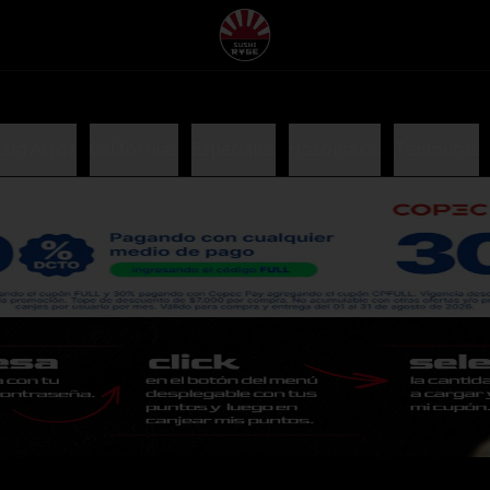
 sin Arroz
Californias
Especiales
Hosomakis
Tempuras