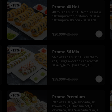
-
18
%
Promo 40 Hot
40 rolls de sushi: 10 tempura maki, 
10 tempura tori, 10 tempura sake, 
10 tempura ebi con 2 salsas de 
soyas, 2 salsa teriyaki, 3 palitos, 
wasabi, jengibre
$20.990
$25.600
-
13
%
Promo 56 Mix
56 piezas de sushi: 10 cevichero 
roll, 8 ryge avocado (sin arroz) 8 
sake ryge roll (sin arroz), 10 
tempura ebi, 10 tempura tori, 10 
cheese sake roll con 4 palitos, 4 
salsas de soya, 2 salsas teriyaki, 
$38.990
$45.000
wasabi y jengibre
-
10
%
Promo Premium
70 piezas : 8 ryge avocado, 10 
kraken roll, 10 banana hot, 10 
cevichero, 10 acevichado tako, 10 