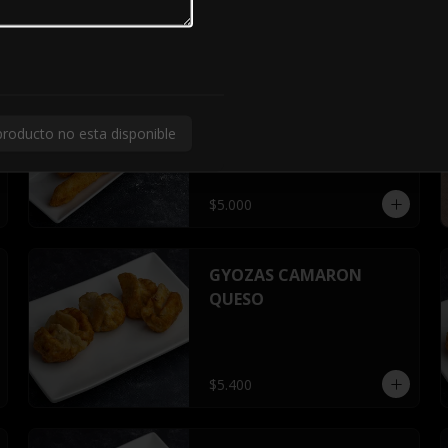
$9.500
Ebi Furay
producto no esta disponible
$5.000
GYOZAS CAMARON
QUESO
$5.400