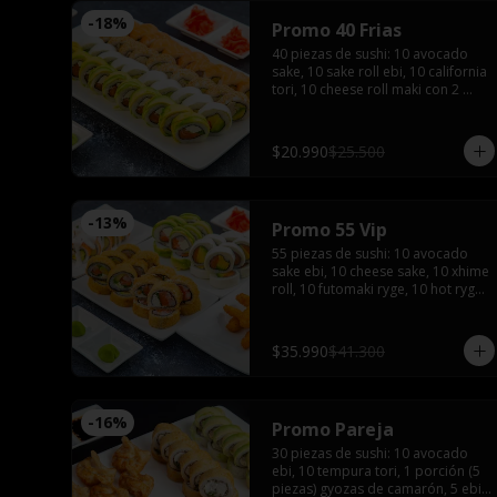
-
18
%
Promo 40 Frias
40 piezas de sushi: 10 avocado 
sake, 10 sake roll ebi, 10 california 
tori, 10 cheese roll maki con 2 
salsas de soya, 2 salsas teriyaki, 
wasabi, jengibre y 3 palitos
$20.990
$25.500
-
13
%
Promo 55 Vip
55 piezas de sushi: 10 avocado 
sake ebi, 10 cheese sake, 10 xhime 
roll, 10 futomaki ryge, 10 hot ryge 
roll, 5 camarones furay con 3 
salsas de soya, 3 salsas teriyaki, 4 
palitos, wasabi y jengibre
$35.990
$41.300
-
16
%
Promo Pareja
30 piezas de sushi: 10 avocado 
ebi, 10 tempura tori, 1 porción (5 
piezas) gyozas de camarón, 5 ebi 