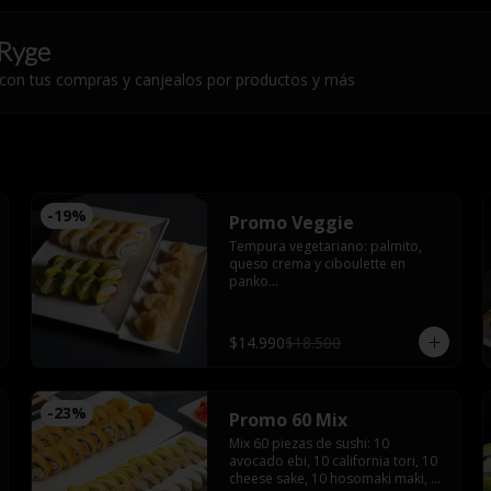
Ryge
 con tus compras y canjealos por productos y más
-
19
%
Promo Veggie
Tempura vegetariano: palmito, 
queso crema y ciboulette en 
panko

Veggie roll : palmito, queso crema, 
palta, pimentón furay, envuelto en 
palta sin arroz

$14.990
$18.500
Gyozas de champiñón queso
-
23
%
Promo 60 Mix
Mix 60 piezas de sushi: 10 
avocado ebi, 10 california tori, 10 
cheese sake, 10 hosomaki maki, 10 