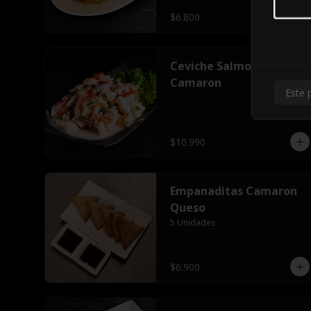
$6.800
Ceviche Salmon
Camaron
Este 
$10.990
Empanaditas Camaron
Queso
5 Unidades
$6.900